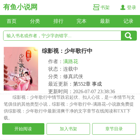
有鱼小说网
书架
登录
首页
分类
排行
完本
最新
记录
综影视：少年歌行中
作者：
满路花
状态：连载中
分类：修真武侠
最近更新：
第552章 事成
更新时间：2026-07-07 23:38:36
综影视：少年歌行中情节跌宕起伏、扣人心弦，是一本情节与文
笔俱佳的其他类型小说，综影视：少年歌行中-满路花-小说旗免费提
供综影视：少年歌行中最新清爽干净的文字章节在线阅读和TXT下
载。
开始阅读
加入书架
章节目录