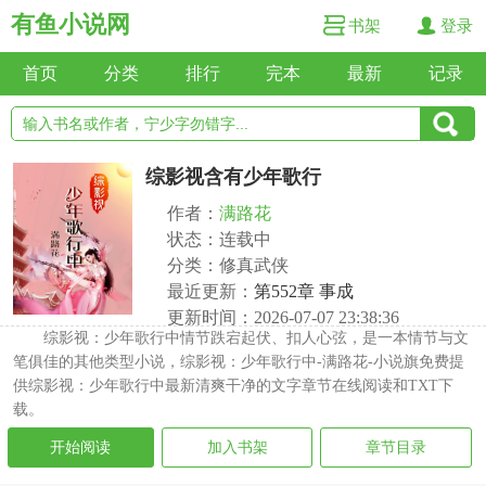
有鱼小说网
书架
登录
首页
分类
排行
完本
最新
记录
综影视含有少年歌行
作者：
满路花
状态：连载中
分类：修真武侠
最近更新：
第552章 事成
更新时间：2026-07-07 23:38:36
综影视：少年歌行中情节跌宕起伏、扣人心弦，是一本情节与文
笔俱佳的其他类型小说，综影视：少年歌行中-满路花-小说旗免费提
供综影视：少年歌行中最新清爽干净的文字章节在线阅读和TXT下
载。
开始阅读
加入书架
章节目录