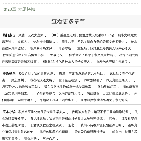
第20章 大厦将倾
查看更多章节...
、
热门点击:
穿越：无双大当家
【HL】重生黑化后，她逼总裁以死谢罪！ 作者：易小文林知意
、
、
、
、
宋宛秋
蛊真人
炮灰情史旧情人
重生八零，爸妈！我自有我的荣耀姜老师魏杳
她来
、
、
、
、
自星际最高监狱
朝来寒雨晚来风
暗香浮动
重生后，我打脸恶毒狗男女我内心论文
、
、
、
行至爱意消散处江言傅秦书雅
天幕尽头
假千金遇上真绿茶宋灵灵宋毅然
林深不知云海
、
、
、
许云琛裴馥许云琛裴馥雪
和姐姐互换化兽丹后大皇子柔美人
旧爱泯灭程衍之柳欣欣
、
、
更新榜单:
紫金幻影：我的黑篮系统
盗墓：与废物系统的第九次轮回
疯批母女在年代逆
、
、
、
、
袭
顾忘西川
我都抱天道大腿了，假千金还在演
师妹别脑补了，师兄真的是凡人
开
、
、
、
局联手OK，缔造紫金王朝
我在公路求生游戏靠考试发家致富
修仙界破烂王
派出所警事
、
、
、
【治安和刑事侦查】
娇知青靠颠勺，反向养落魄大佬
萌娃进村，山里野兽瑟瑟发抖
你
、
、
、
们刷怪啊，刷我干嘛！
穿越成了福岛正则庶出子
高考前换亲被继兄团宠，亲哥悔疯
、
、
完本小说:
和姐姐互换化兽丹后大皇子柔美人
代码被掉包后，销冠不干了魏南晨季明磊
失
、
、
、
效攻略裴安桑宁
看见弹幕后，我送狗皇帝和白月光归西元辰轩苏婉婉
暗香
江晏礼安然
、
、
、
、
小说江晏礼时候
旧爱泯灭程衍之柳欣欣
迷恋
从前不待春风慢祝如星许云毅
错将真
、
、
、
心落梧桐宋时礼苏韵怡
此恨难消我奶奶烟烟
后悔爱你穆斯澜沈清欢
鹤别空山踏明月孟
、
、
、
谦荀宋雪诗
暗香浮动
味你而来