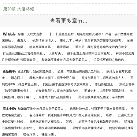
第20章 大厦将倾
查看更多章节...
、
热门点击:
穿越：无双大当家
【HL】重生黑化后，她逼总裁以死谢罪！ 作者：易小文林知意
、
、
、
、
宋宛秋
蛊真人
炮灰情史旧情人
重生八零，爸妈！我自有我的荣耀姜老师魏杳
她来
、
、
、
、
自星际最高监狱
朝来寒雨晚来风
暗香浮动
重生后，我打脸恶毒狗男女我内心论文
、
、
、
行至爱意消散处江言傅秦书雅
天幕尽头
假千金遇上真绿茶宋灵灵宋毅然
林深不知云海
、
、
、
许云琛裴馥许云琛裴馥雪
和姐姐互换化兽丹后大皇子柔美人
旧爱泯灭程衍之柳欣欣
、
、
更新榜单:
紫金幻影：我的黑篮系统
盗墓：与废物系统的第九次轮回
疯批母女在年代逆
、
、
、
、
袭
顾忘西川
我都抱天道大腿了，假千金还在演
师妹别脑补了，师兄真的是凡人
开
、
、
、
局联手OK，缔造紫金王朝
我在公路求生游戏靠考试发家致富
修仙界破烂王
派出所警事
、
、
、
【治安和刑事侦查】
娇知青靠颠勺，反向养落魄大佬
萌娃进村，山里野兽瑟瑟发抖
你
、
、
、
们刷怪啊，刷我干嘛！
穿越成了福岛正则庶出子
高考前换亲被继兄团宠，亲哥悔疯
、
、
完本小说:
和姐姐互换化兽丹后大皇子柔美人
代码被掉包后，销冠不干了魏南晨季明磊
失
、
、
、
效攻略裴安桑宁
看见弹幕后，我送狗皇帝和白月光归西元辰轩苏婉婉
暗香
江晏礼安然
、
、
、
、
小说江晏礼时候
旧爱泯灭程衍之柳欣欣
迷恋
从前不待春风慢祝如星许云毅
错将真
、
、
、
心落梧桐宋时礼苏韵怡
此恨难消我奶奶烟烟
后悔爱你穆斯澜沈清欢
鹤别空山踏明月孟
、
、
、
谦荀宋雪诗
暗香浮动
味你而来