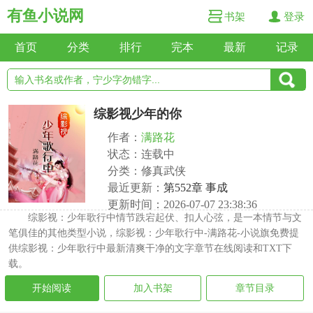
有鱼小说网
书架
登录
首页
分类
排行
完本
最新
记录
综影视少年的你
作者：
满路花
状态：连载中
分类：修真武侠
最近更新：
第552章 事成
更新时间：2026-07-07 23:38:36
综影视：少年歌行中情节跌宕起伏、扣人心弦，是一本情节与文
笔俱佳的其他类型小说，综影视：少年歌行中-满路花-小说旗免费提
供综影视：少年歌行中最新清爽干净的文字章节在线阅读和TXT下
载。
开始阅读
加入书架
章节目录