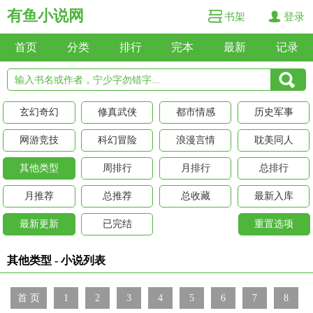
有鱼小说网
书架
登录
首页
分类
排行
完本
最新
记录
玄幻奇幻
修真武侠
都市情感
历史军事
网游竞技
科幻冒险
浪漫言情
耽美同人
其他类型
周排行
月排行
总排行
月推荐
总推荐
总收藏
最新入库
最新更新
已完结
重置选项
其他类型 - 小说列表
首 页
1
2
3
4
5
6
7
8