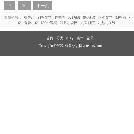
9
10
下一页
友情链接：
棋笔趣
狗狗文学
趣书网
321阅读
868阅读
努努文学
朝朝看小
说
香香小说
896小说网
叶凡小说网
六零影院
九九九在线
首页
分类
排行
完本
记录
Copyright ©2022 有鱼小说网youyuxs.com