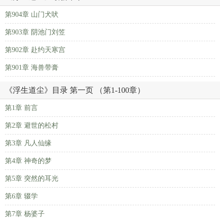
第904章 山门犬吠
第903章 阴池门刘笠
第902章 赴约天寒宫
第901章 海兽带膏
《浮生道尘》目录 第一页 （第1-100章）
第1章 前言
第2章 避世的松村
第3章 凡人仙缘
第4章 神奇的梦
第5章 突然的耳光
第6章 辍学
第7章 杨婆子