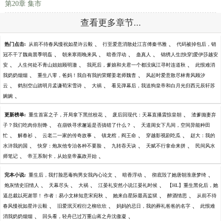
第20章 集市
查看更多章节...
、
、
热门点击:
从前不待春风慢祝如星许云毅
行至爱意消散处江言傅秦书雅
代码被掉包后，销
、
、
、
、
冠不干了魏南晨季明磊
朝来寒雨晚来风
暗香浮动
蛊真人
锦绣人生[快穿]爱伊莎越安
、
、
、
安
人生何处不青山姐姐顾明澈
我死后，爹娘和夫君一个都没疯江寻时连道秋
此恨难消
、
、
我奶奶烟烟
重生八零，爸妈！我自有我的荣耀姜老师魏杳
风起时爱意散尽林青风顾汐
、
、
、
云
鹤别空山踏明月孟谦荀宋雪诗
大祸
看见弹幕后，我送狗皇帝和白月光归西元辰轩苏
、
婉婉
、
、
更新榜单:
重生首富之子，开局拿下黑丝校花
废后回现代：天幕直播震惊皇朝
渣爹抛妻弃
、
、
子？我们吃肉你别馋
在崩铁寻求邂逅是否搞错了什么？
天道闺女下凡间，空间异能种田
、
、
、
、
、
忙
解春衫
云老二一家的传奇故事
镇龙棺，阎王命
穿越影视剧吃瓜
赵大：我的
、
、
、
、
水浒我的国
快穿：炮灰他专治各种不要脸
九转吞天诀
天赋不行拿命来拼
民间风水
、
、
师笔记
帝王系制卡，从始皇帝嬴政开始
、
、
、
完本小说:
重生后，我打脸恶毒狗男女我内心论文
暗香浮动
彻底毁了她唐朝淮唐梦绮
、
、
、
、
炮灰情史旧情人
天幕尽头
大祸
江晏礼安然小说江晏礼时候
【HL】重生黑化后，她
、
、
、
逼总裁以死谢罪！ 作者：易小文林知意宋宛秋
她来自星际最高监狱
醉酒情思
从前不待
、
、
、
春风慢祝如星许云毅
旧爱泯灭程衍之柳欣欣
妈妈的忌日，我的葬礼爸爸的名字
此恨难
、
、
消我奶奶烟烟
回头看，轻舟已过万重山蒋之舟沈傲凝