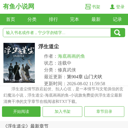
有鱼小说网
书架
登录
首页
分类
排行
完本
最新
记录
浮生道尘
作者：
海底画画的鱼
状态：连载中
分类：修真武侠
最近更新：
第904章 山门犬吠
更新时间：2026-08-02 11:59:58
浮生道尘情节跌宕起伏、扣人心弦，是一本情节与文笔俱佳的玄
幻魔法小说，浮生道尘-海底画画的鱼-小说旗免费提供浮生道尘最新
清爽干净的文字章节在线阅读和TXT下载。
开始阅读
加入书架
章节目录
《浮生道尘》最新章节