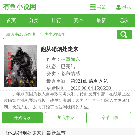
有鱼小说网
书架
登录
首页
分类
排行
完本
最新
记录
他从硝烟处走来
作者：
往事如东
状态：已完结
分类：都市情感
最近更新：
第921章 请君入瓮
更新时间：2026-08-04 15:06:30
少年刘东因为救人而导致高考失利，转而投身军营，在战场上经
过硝烟的洗礼逐渐成长，战争结束后，因为当年的一句承诺而纵马江
湖、快意恩仇，从而开始了他波澜壮阔的人生。...
开始阅读
加入书架
章节目录
《他从硝烟处走来》最新章节