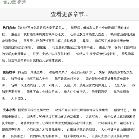
第20章 宿营
查看更多章节...
、
热门点击:
和姐姐互换化兽丹后大皇子柔美人
我死后，爹娘和夫君一个都没疯江寻时连道
、
、
、
秋
重生后，我打脸恶毒狗男女我内心论文
心似已灰之木项雪儿鹿鹿
鹤别空山踏明月孟
、
、
、
、
谦荀宋雪诗
回头看，轻舟已过万重山蒋之舟沈傲凝
异间
彻底毁了她唐朝淮唐梦绮
、
、
、
此恨难消我奶奶烟烟
甜蜜蜜
行至爱意消散处江言傅秦书雅
重生八零，爸妈！我自有我
、
、
、
的荣耀姜老师魏杳
江晏礼安然小说江晏礼时候
锦绣人生[快穿]爱伊莎越安安
看见弹幕
、
后，我送狗皇帝和白月光归西元辰轩苏婉婉
、
、
更新榜单:
四合院：最强主角
都断绝关系了，还让我认祖归宗
快穿：美貌炮灰女配失忆
、
、
、
后
镇守仙秦：地牢吞妖六十年
我不是真的精神病
四合院转业保卫处开局罢免易中
、
、
、
、
海
斩神：代理酒剑仙，开局一剑开天
天崩开局，从死囚营砍到并肩王
飞星入命
我
、
、
、
、
和灵界那些事
无敌下山，先斩白月光
杨凡红尘修行记
异星西游记
你的幸福物
、
、
语
天下诡医
、
、
、
完本小说:
旧爱泯灭程衍之柳欣欣
林深不知云海许云琛裴馥许云琛裴馥雪
醉酒情思
炮
、
、
、
灰情史旧情人
回头看，轻舟已过万重山蒋之舟沈傲凝
天幕尽头
假千金遇上真绿茶宋灵
、
、
灵宋毅然
老婆拔我针管，让我给男助理煮醒酒汤程心怡陆沉宴
代码被掉包后，销冠不干了
、
、
、
魏南晨季明磊
心似已灰之木项雪儿鹿鹿
此恨难消我奶奶烟烟
人生何处不青山姐姐顾明
、
、
、
、
澈
妈妈的忌日，我的葬礼爸爸的名字
朝来寒雨晚来风
江晏礼安然小说江晏礼时候