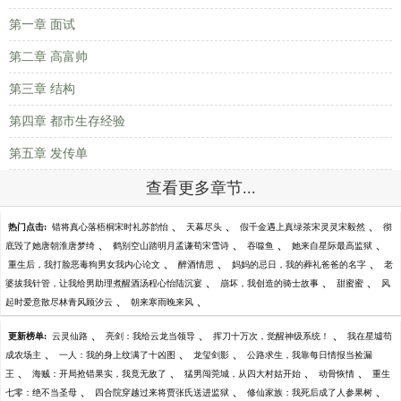
第一章 面试
第二章 高富帅
第三章 结构
第四章 都市生存经验
第五章 发传单
查看更多章节...
、
、
、
热门点击:
错将真心落梧桐宋时礼苏韵怡
天幕尽头
假千金遇上真绿茶宋灵灵宋毅然
彻
、
、
、
、
底毁了她唐朝淮唐梦绮
鹤别空山踏明月孟谦荀宋雪诗
吞噬鱼
她来自星际最高监狱
、
、
、
重生后，我打脸恶毒狗男女我内心论文
醉酒情思
妈妈的忌日，我的葬礼爸爸的名字
老
、
、
、
婆拔我针管，让我给男助理煮醒酒汤程心怡陆沉宴
崩坏，我创造的骑士故事
甜蜜蜜
风
、
、
起时爱意散尽林青风顾汐云
朝来寒雨晚来风
、
、
、
更新榜单:
云灵仙路
亮剑：我给云龙当领导
挥刀十万次，觉醒神级系统！
我在星墟苟
、
、
、
成农场主
一人：我的身上纹满了十凶图
龙玺剑影
公路求生，我靠每日情报当捡漏
、
、
、
、
王
海贼：开局抢错果实，我竟无敌了
猛男闯莞城，从四大村姑开始
动骨恢情
重生
、
、
、
七零：绝不当圣母
四合院穿越过来将贾张氏送进监狱
修仙家族：我死后成了人参果树