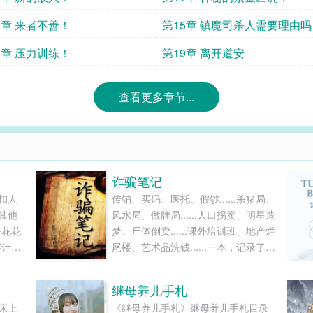
4章 来者不善！
第15章 镇魔司杀人需要理由吗
8章 压力训练！
第19章 离开道安
查看更多章节...
诈骗笔记
扣人
传销、买码、医托、假钞......杀猪局、
其他
风水局、做牌局......人口拐卖、明星造
茶花花
梦、尸体倒卖......课外培训班、地产烂
穿计划
尾楼、艺术品洗钱......一本，记录了一
读和
个骗子经历或策划的骗局，也记录了
社会的真相。而我也在很多年前跟这
继母养儿手札
个诈骗犯也扯上了关系，这也成了我
床上
《继母养儿手札》继母养儿手札目录
如今苦难的来源.......