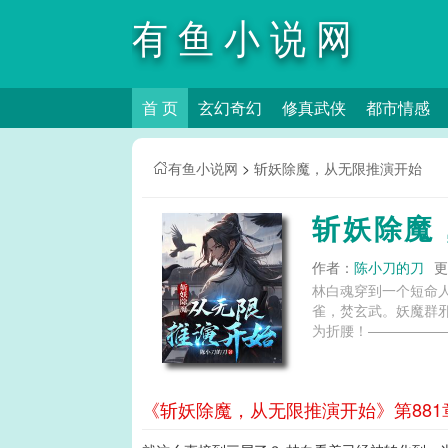
有鱼小说网
首 页
玄幻奇幻
修真武侠
都市情感
有鱼小说网
>
斩妖除魔，从无限推演开始
斩妖除魔
作者：
陈小刀的刀
更
林白魂穿到一个短命
雀，焚玄武。妖魔群
为折腰！——————
《斩妖除魔，从无限推演开始》第881