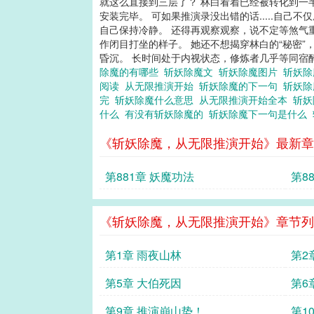
就这么直接到三层了？ 林白看着已经被转化到一
安装完毕。 可如果推演录没出错的话.....自己
自己保持冷静。 还得再观察观察，说不定等煞气重新
作闭目打坐的样子。 她还不想揭穿林白的“秘密”，
昏沉。 长时间处于内视状态，修炼者几乎等同宿醉
除魔的有哪些
斩妖除魔文
斩妖除魔图片
斩妖除
阅读
从无限推演开始
斩妖除魔的下一句
斩妖
完
斩妖除魔什么意思
从无限推演开始全本
斩妖
什么
有没有斩妖除魔的
斩妖除魔下一句是什么
《斩妖除魔，从无限推演开始》最新章
第881章 妖魔功法
第8
《斩妖除魔，从无限推演开始》章节列
第1章 雨夜山林
第2
第5章 大伯死因
第6
第9章 推演崩山势！
第1