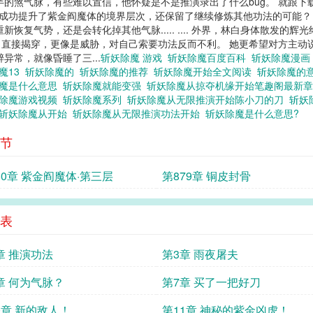
半的煞气脉，有些难以置信，他怀疑是不是推演录出了什么bug。 就跟
不仅成功提升了紫金阎魔体的境界层次，还保留了继续修炼其他功法的可能？ 误
恢复气势，还是会转化掉其他气脉..... .... 外界，林白身体散发的
直接揭穿，更像是威胁，对自己索要功法反而不利。 她更希望对方主动说出来
异常，就像昏睡了三...
斩妖除魔 游戏
斩妖除魔百度百科
斩妖除魔漫
魔13
斩妖除魔的
斩妖除魔的推荐
斩妖除魔开始全文阅读
斩妖除魔的
除魔是什么意思
斩妖除魔就能变强
斩妖除魔从掠夺机缘开始笔趣阁最新
除魔游戏视频
斩妖除魔系列
斩妖除魔从无限推演开始陈小刀的刀
斩妖
斩妖除魔从开始
斩妖除魔从无限推演功法开始
斩妖除魔是什么意思?
节
80章 紫金阎魔体·第三层
第879章 铜皮封骨
表
章 推演功法
第3章 雨夜屠夫
章 何为气脉？
第7章 买了一把好刀
0章 新的敌人！
第11章 神秘的紫金凶虎！