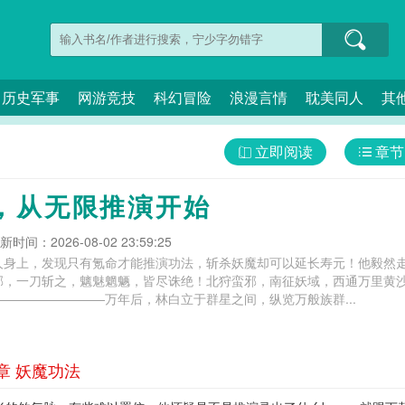
历史军事
网游竞技
科幻冒险
浪漫言情
耽美同人
其
立即阅读
章节
，从无限推演开始
新时间：2026-08-02 23:59:25
人身上，发现只有氪命才能推演功法，斩杀妖魔却可以延长寿元！他毅然
邪，一刀斩之，魑魅魍魉，皆尽诛绝！北狩蛮邪，南征妖域，西通万里黄沙
————————万年后，林白立于群星之间，纵览万般族群...
章 妖魔功法