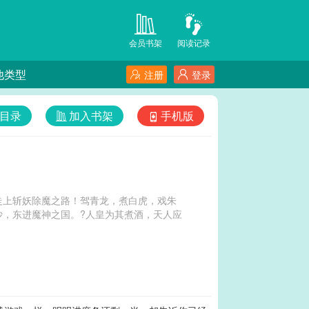
会员书架
阅读记录
他类型
注册
登录
目录
加入书架
手机版
走上斩妖除魔之路！驾青龙，煮白虎，戏朱
，东进魔神之国。?人皇为其煮酒，天人应