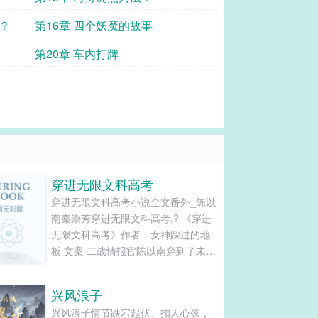
？
第16章 四个妖魔的故事
第20章 车内打牌
穿进无限文科高考
穿进无限文科高考小说全文番外_陈以
南秦崇芳穿进无限文科高考,? 《穿进
无限文科高考》作者：女神踩过的地
板 文案 二战情报官陈以南穿到了未
来，成了个星际高考·文科生。 陈理科
满分语文20分以南：“……”眼前一
兴风浪子
黑。 这里的高考很奇怪。 考题是《荆
兴风浪子情节跌宕起伏、扣人心弦，
轲刺秦王》，就穿去末世大秦，和嬴