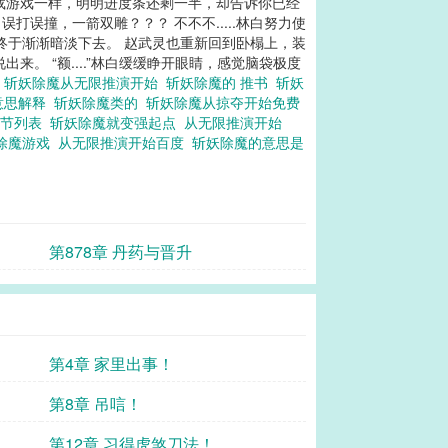
下载游戏一样，明明进度条还剩一半，却告诉你已经
打误撞，一箭双雕？？？ 不不不.....林白努力使
辉光终于渐渐暗淡下去。 赵武灵也重新回到卧榻上，装
。 “额....”林白缓缓睁开眼睛，感觉脑袋极度
画
斩妖除魔从无限推演开始
斩妖除魔的 推书
斩妖
意思解释
斩妖除魔类的
斩妖除魔从掠夺开始免费
章节列表
斩妖除魔就变强起点
从无限推演开始
除魔游戏
从无限推演开始百度
斩妖除魔的意思是
第878章 丹药与晋升
第4章 家里出事！
第8章 吊唁！
第12章 习得虎煞刀法！