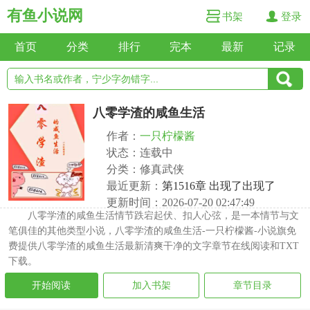
有鱼小说网
书架
登录
首页
分类
排行
完本
最新
记录
八零学渣的咸鱼生活
作者：
一只柠檬酱
状态：连载中
分类：修真武侠
最近更新：
第1516章 出现了出现了
更新时间：2026-07-20 02:47:49
八零学渣的咸鱼生活情节跌宕起伏、扣人心弦，是一本情节与文
笔俱佳的其他类型小说，八零学渣的咸鱼生活-一只柠檬酱-小说旗免
费提供八零学渣的咸鱼生活最新清爽干净的文字章节在线阅读和TXT
下载。
开始阅读
加入书架
章节目录