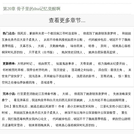
第20章 骨子里的dna记忆觉醒啊
查看更多章节...
、
、
热门点击:
我死后，爹娘和夫君一个都没疯江寻时连道秋
彻底毁了她唐朝淮唐梦绮
和姐姐
、
、
互换化兽丹后大皇子柔美人
从前不待春风慢祝如星许云毅
代码被掉包后，销冠不干了魏南
、
、
、
、
、
、
、
晨季明磊
天幕尽头
大祸
天鹅奏鸣曲
味你而来
暗香
异间
错将真心落梧
、
、
、
、
桐宋时礼苏韵怡
只手遮天（出书版）
炮灰情史旧情人
她来自星际最高监狱
、
、
、
、
、
更新榜单:
大明岁时记
祝由禁咒
短篇鬼故事录
天尊皇婿
权力巅峰从纪委开始
、
、
、
、
邻村粮荒吃草根，我带全村齐吃肉
毁灭使徒
莲花楼之剑仙劫
四合院：最强主角
末
、
、
、
、
世丧尸皇快穿了
混沌圣体，开局被仙子强迫双修
浅星语的新书
至尊武魂
惊！重生
、
、
空间之在修仙界纵横四海
圣域道尊
、
、
、
完本小说:
行至爱意消散处江言傅秦书雅
大祸
彻底毁了她唐朝淮唐梦绮
失效攻略裴安
、
、
、
桑宁
看见弹幕后，我送狗皇帝和白月光归西元辰轩苏婉婉
人生何处不青山姐姐顾明澈
、
【HL】重生黑化后，她逼总裁以死谢罪！ 作者：易小文林知意宋宛秋
江晏礼安然小说江晏礼
、
、
、
时候
和姐姐互换化兽丹后大皇子柔美人
林深不知云海许云琛裴馥许云琛裴馥雪
重生
、
、
后，我打脸恶毒狗男女我内心论文
代码被掉包后，销冠不干了魏南晨季明磊
鹤别空山踏明
、
、
、
月孟谦荀宋雪诗
朝来寒雨晚来风
错将真心落梧桐宋时礼苏韵怡