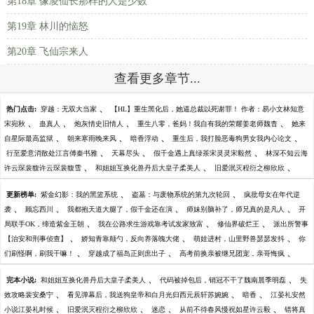
第18章 像凌仙长那样的人是少数
第19章 林川的恼怒
第20章 飞仙宗来人
查看更多章节...
、
热门点击:
穿越：无双大当家
【HL】重生黑化后，她逼总裁以死谢罪！ 作者：易小文林知意
、
、
、
、
宋宛秋
蛊真人
炮灰情史旧情人
重生八零，爸妈！我自有我的荣耀姜老师魏杳
她来
、
、
、
、
自星际最高监狱
朝来寒雨晚来风
暗香浮动
重生后，我打脸恶毒狗男女我内心论文
、
、
、
行至爱意消散处江言傅秦书雅
天幕尽头
假千金遇上真绿茶宋灵灵宋毅然
林深不知云海
、
、
、
许云琛裴馥许云琛裴馥雪
和姐姐互换化兽丹后大皇子柔美人
旧爱泯灭程衍之柳欣欣
、
、
更新榜单:
紫金幻影：我的黑篮系统
盗墓：与废物系统的第九次轮回
疯批母女在年代逆
、
、
、
、
袭
顾忘西川
我都抱天道大腿了，假千金还在演
师妹别脑补了，师兄真的是凡人
开
、
、
、
局联手OK，缔造紫金王朝
我在公路求生游戏靠考试发家致富
修仙界破烂王
派出所警事
、
、
、
【治安和刑事侦查】
娇知青靠颠勺，反向养落魄大佬
萌娃进村，山里野兽瑟瑟发抖
你
、
、
、
们刷怪啊，刷我干嘛！
穿越成了福岛正则庶出子
高考前换亲被继兄团宠，亲哥悔疯
、
、
完本小说:
和姐姐互换化兽丹后大皇子柔美人
代码被掉包后，销冠不干了魏南晨季明磊
失
、
、
、
效攻略裴安桑宁
看见弹幕后，我送狗皇帝和白月光归西元辰轩苏婉婉
暗香
江晏礼安然
、
、
、
、
小说江晏礼时候
旧爱泯灭程衍之柳欣欣
迷恋
从前不待春风慢祝如星许云毅
错将真