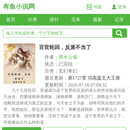
有鱼小说网
书架
登录
首页
分类
排行
完本
最新
记录
百世轮回，反派不当了
作者：
墨水云烟
状态：已完结
分类：玄幻奇幻
最近更新：
第1727章 功高盖主大王座
更新时间：2026-07-16 07:04:32
九十九世轮回，穿越成为这个世界的反派的凌云依然未能成功逆
天改命。想要拯救师弟师妹，拯救师尊，拯救宗门，拯救这片天下，
他毅然选择成为真正的反派，与天命之子为敌，却终究死在他们的手
中。既然如此，那这反派他不当了，果断选择跑路，世界那么大，我
想去看看。他倒要看看，没有了他这个反派，这个世界的天命之子，
有能够走出什么样的道...