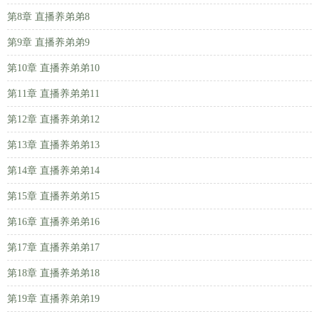
第8章 直播养弟弟8
第9章 直播养弟弟9
第10章 直播养弟弟10
第11章 直播养弟弟11
第12章 直播养弟弟12
第13章 直播养弟弟13
第14章 直播养弟弟14
第15章 直播养弟弟15
第16章 直播养弟弟16
第17章 直播养弟弟17
第18章 直播养弟弟18
第19章 直播养弟弟19