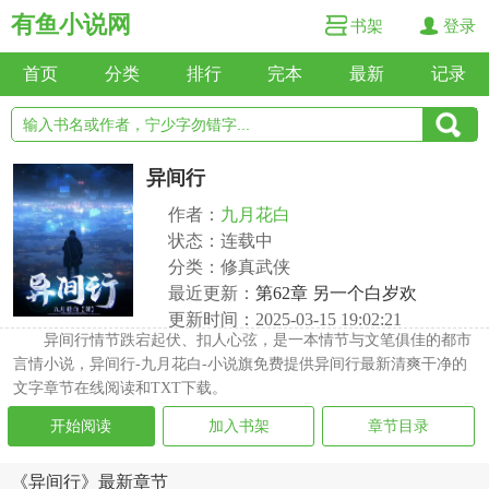
有鱼小说网
书架
登录
首页
分类
排行
完本
最新
记录
异间行
作者：
九月花白
状态：连载中
分类：修真武侠
最近更新：
第62章 另一个白岁欢
更新时间：2025-03-15 19:02:21
异间行情节跌宕起伏、扣人心弦，是一本情节与文笔俱佳的都市
言情小说，异间行-九月花白-小说旗免费提供异间行最新清爽干净的
文字章节在线阅读和TXT下载。
开始阅读
加入书架
章节目录
《异间行》最新章节