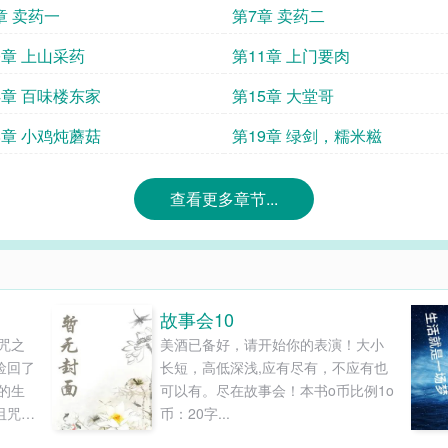
章 卖药一
第7章 卖药二
0章 上山采药
第11章 上门要肉
4章 百味楼东家
第15章 大堂哥
8章 小鸡炖蘑菇
第19章 绿剑，糯米糍
查看更多章节...
故事会10
咒之
美酒已备好，请开始你的表演！大小
捡回了
长短，高低深浅,应有尽有，不应有也
的生
可以有。尽在故事会！本书o币比例1o
诅咒之
币：20字...
话语