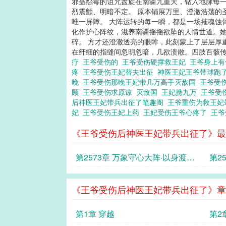
邪蛊怨毒的诅咒盘旋在南疆九重天，钻入地脉每一
烈震颤、明暗不定。 原本铺展万里、澄澈浩荡的
唯一屏障。 大阵运转的每一瞬，都是一场摧魂蚀
化作护心阵纹，滋养南疆摇摇欲坠的人情世道。
碎。 方才还澄澈透亮的眼眸，此刻蒙上了层层厚
在纤细的指缝间忽明忽暗，几欲溃散。四肢百骸传来
疗
王爷受伤的
王爷受伤硬撑救王妃
王爷身上
疼
王爷受伤王妃替夫出征
神医王妃王爷带球跑
晚
王爷受伤那晚王妃带几万高手灭敌国
王爷受
顾
王爷受伤求原谅
灭敌国
王妃携九万
王爷受
后神医王妃带兵出征了笔趣阁
王爷重伤为救王
妃
王爷受伤王妃上药
王妃受伤王爷心疼了
王爷
《王爷受伤后神医王妃带兵出征了》最
第2573章 万象守心大阵·以身渡
第2
世，以命相守
《王爷受伤后神医王妃带兵出征了》章
第1章 穿越
第2