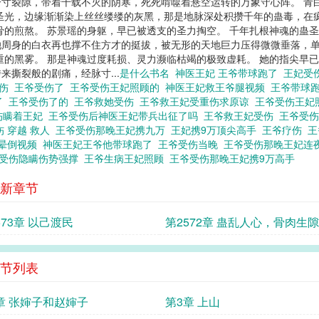
寸裂隙，带着千载不灭的阴寒，死死啃噬着悬空运转的万象守心阵。 青
圣光，边缘渐渐染上丝丝缕缕的灰黑，那是地脉深处积攒千年的蛊毒，在
骨的煎熬。 苏景瑶的身躯，早已被透支的圣力掏空。 千年扎根神魂的蛊
她周身的白衣再也撑不住方才的挺拔，被无形的天地巨力压得微微垂落，
重的黑雾。 那是神魂过度耗损、灵力濒临枯竭的极致虚耗。 她的指尖早
撕裂般的剧痛，经脉寸...
是什么书名
神医王妃 王爷带球跑了
王妃受
有伤
王爷受伤了
王爷受伤王妃照顾的
神医王妃救王爷腿视频
王爷带球
了
王爷受伤了的
王爷救她受伤
王爷救王妃受重伤求原谅
王爷受伤王妃
伤瞒着王妃
王爷受伤后神医王妃带兵出征了吗
王爷救王妃受伤
王爷受
伤 穿越 救人
王爷受伤那晚王妃携九万
王妃携9万顶尖高手
王爷疗伤
王
妃晕倒视频
神医王妃王爷他带球跑了
王爷受伤当晚
王爷受伤那晚王妃连
受伤隐瞒伤势强撑
王爷生病王妃照顾
王爷受伤那晚王妃携9万高手
新章节
573章 以己渡民
第2572章 蛊乱人心，骨肉生隙
节列表
章 张婶子和赵婶子
第3章 上山