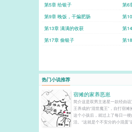
第5章 给银子
第6
第9章 晚饭，干煸肥肠
第1
第13章 满满的收获
第1
第17章 偷银子
第1
热门小说推荐
宿傩的家养恶崽
简介这是双男主迷星一款经由诅
王养成的“混世魔王”，自打宿傩
这个小孩后，就过上了每日一梗
活。“这就是个不安分的小混蛋”
王黑脸吐槽道里梅……里梅更有