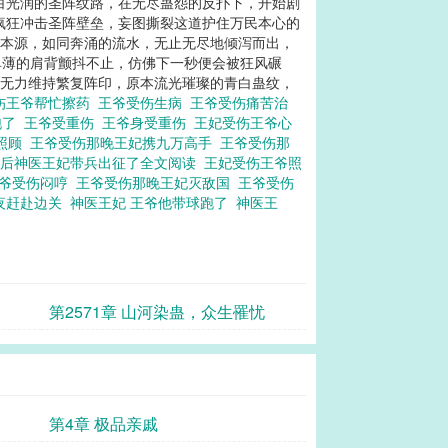
白光润的圣阵纹路，在无尽蛊怨的反扑下，开始剧
疯狂冲击圣阵壁垒，妄图撕裂这道护住万民本心的
圣本源，如同奔涌的流水，无止无尽地倾泻而出，
单薄的肩背颤抖不止，仿佛下一秒便会被狂风碾
已无力维持繁复阵印，原本流光璀璨的青白蛊纹，
伤王爷帮忙擦药
王爷受伤生病
王爷受伤痛苦治
跑了
王爷受重伤
王爷身受重伤
王妃受伤王爷心
照顾
王爷受伤那晚王妃携九万高手
王爷受伤那
伤后神医王妃带兵出征了全文阅读
王妃受伤王爷照
爷受伤闷哼
王爷受伤那晚王妃灭敌国
王爷受伤
夜赶赴边关
神医王妃 王爷他带球跑了
神医王
第2571章 山河染蛊，众生罹忧
第4章 极品亲戚