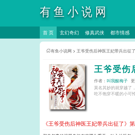
有鱼小说网
首 页
玄幻奇幻
修真武侠
都市情感
有鱼小说网
>
王爷受伤后神医王妃带兵出征
王爷受伤
作者：
叫我酸梅子
更
莫名其妙的就穿越了
吃不饱穿不暖的小可怜
《王爷受伤后神医王妃带兵出征了》第2