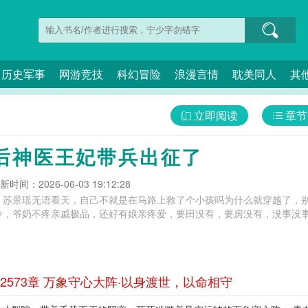
历史军事
网游竞技
科幻冒险
浪漫言情
耽美同人
其
立即阅读
章节
了
后神医王妃带兵出征了
新时间：2026-06-03 19:12:28
，苏景瑶无语看天，自己不就是在马路上救了个小孩吗为什么就穿越了，
，爷奶不疼亲戚极品，还好有娘亲疼爱，要田没有，要房没有，没事没事看
573章 万象守心大阵·以身渡世，以命相守