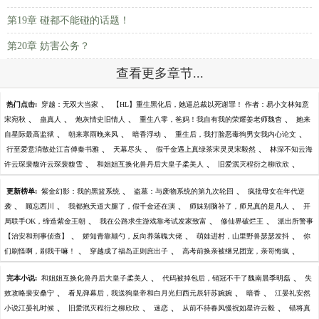
第19章 碰都不能碰的话题！
第20章 妨害公务？
查看更多章节...
、
热门点击:
穿越：无双大当家
【HL】重生黑化后，她逼总裁以死谢罪！ 作者：易小文林知意
、
、
、
、
宋宛秋
蛊真人
炮灰情史旧情人
重生八零，爸妈！我自有我的荣耀姜老师魏杳
她来
、
、
、
、
自星际最高监狱
朝来寒雨晚来风
暗香浮动
重生后，我打脸恶毒狗男女我内心论文
、
、
、
行至爱意消散处江言傅秦书雅
天幕尽头
假千金遇上真绿茶宋灵灵宋毅然
林深不知云海
、
、
、
许云琛裴馥许云琛裴馥雪
和姐姐互换化兽丹后大皇子柔美人
旧爱泯灭程衍之柳欣欣
、
、
更新榜单:
紫金幻影：我的黑篮系统
盗墓：与废物系统的第九次轮回
疯批母女在年代逆
、
、
、
、
袭
顾忘西川
我都抱天道大腿了，假千金还在演
师妹别脑补了，师兄真的是凡人
开
、
、
、
局联手OK，缔造紫金王朝
我在公路求生游戏靠考试发家致富
修仙界破烂王
派出所警事
、
、
、
【治安和刑事侦查】
娇知青靠颠勺，反向养落魄大佬
萌娃进村，山里野兽瑟瑟发抖
你
、
、
、
们刷怪啊，刷我干嘛！
穿越成了福岛正则庶出子
高考前换亲被继兄团宠，亲哥悔疯
、
、
完本小说:
和姐姐互换化兽丹后大皇子柔美人
代码被掉包后，销冠不干了魏南晨季明磊
失
、
、
、
效攻略裴安桑宁
看见弹幕后，我送狗皇帝和白月光归西元辰轩苏婉婉
暗香
江晏礼安然
、
、
、
、
小说江晏礼时候
旧爱泯灭程衍之柳欣欣
迷恋
从前不待春风慢祝如星许云毅
错将真