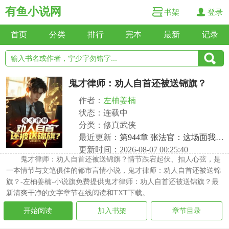
有鱼小说网
书架
登录
首页
分类
排行
完本
最新
记录
鬼才律师：劝人自首还被送锦旗？
作者：
左柚姜楠
状态：连载中
分类：修真武侠
最近更新：
第944章 张法官：这场面我确实没见过
更新时间：2026-08-07 00:25:40
鬼才律师：劝人自首还被送锦旗？情节跌宕起伏、扣人心弦，是
一本情节与文笔俱佳的都市言情小说，鬼才律师：劝人自首还被送锦
旗？-左柚姜楠-小说旗免费提供鬼才律师：劝人自首还被送锦旗？最
新清爽干净的文字章节在线阅读和TXT下载。
开始阅读
加入书架
章节目录