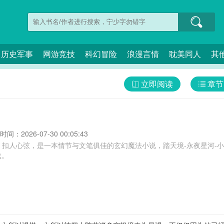
历史军事
网游竞技
科幻冒险
浪漫言情
耽美同人
其
立即阅读
章节
间：2026-07-30 00:05:43
、扣人心弦，是一本情节与文笔俱佳的玄幻魔法小说，踏天境-永夜星河-
载。