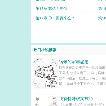
第13章 苏信！苏信
第1
第17章 你，回得来么？
第1
热门小说推荐
宿傩的家养恶崽
简介这是双男主迷星一款经由诅
王养成的“混世魔王”，自打宿傩
这个小孩后，就过上了每日一梗
活。“这就是个不安分的小混蛋”
王黑脸吐槽道里梅……里梅更有
权，这个双标的家伙在大人面前
我有特殊破案技巧
所收敛，在自己面前简直是无法
（无女主+无CP+各种案子+能
天！上房揭瓦，打架放火，甚至