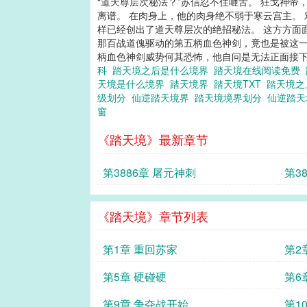
“道天尊层次秘法？”苏信忍不住咂舌。 狂戈神
离谱。 在肉身上，他的肉身绝不弱于寒云宫主。
样已经创出了道天尊层次的绝招秘法。 这方方面
那百战道傀驱动的第五柄血色神剑，竟也是被这一
柄血色神剑威势何其恐怖，他自问是无法正面接下
科
踏天境之后是什么境界
踏天境在线阅读免费
天境是什么境界
踏天境界
踏天境TXT
踏天境
级划分
仙逆踏天境界
踏天境境界划分
仙逆踏
窗
《踏天境》最新章节
第3886章 屠元神刺
第3
《踏天境》章节列表
第1章 重回苏家
第2
第5章 硬碰硬
第6
第9章 争夺战开始
第1