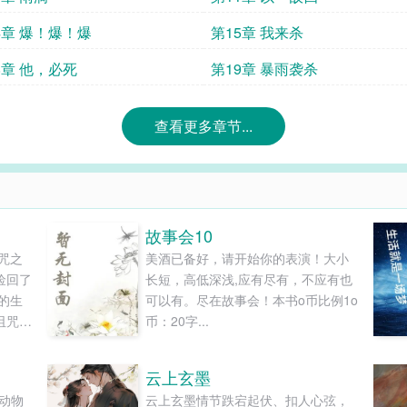
4章 爆！爆！爆
第15章 我来杀
8章 他，必死
第19章 暴雨袭杀
查看更多章节...
故事会10
咒之
美酒已备好，请开始你的表演！大小
捡回了
长短，高低深浅,应有尽有，不应有也
的生
可以有。尽在故事会！本书o币比例1o
诅咒之
币：20字...
话语
还有
云上玄墨
无
和动物
云上玄墨情节跌宕起伏、扣人心弦，
还拿