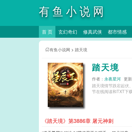
有鱼小说网
首 页
玄幻奇幻
修真武侠
都市情感
有鱼小说网
>
踏天境
踏天境
作者：
永夜星河
更新时
踏天境情节跌宕起伏
节在线阅读和TXT下
《踏天境》第3886章 屠元神刺