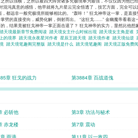
帝，之所以强横，之所以被四大阵营诸多究极境奉为最强，不仅仅因为他已
 对混沌真意的感悟，他早就将九片星云完全悟透了，技艺方面，完全可以
面，都远非一般究极境所能够相比的。 “轰咔！” 狂戈神帝这一掌，是直
掌劈的直接变向，威势化解，倒射而出。 “这狂戈……” 金幽魔帝看着这
的，结果竟被狂戈神帝一掌正面击退了？ 狂戈神帝的实力，显然比他想象中
踏天境最新章节免费阅读
踏天境女主什么时候出现
踏天境女主角是谁
之上的境界
踏天境永夜星河作者
星辰王踏天境
踏天境作者
踏天境仙逆
天境
踏天境笔趣阁完整版
踏天境是什么
踏天境笔趣阁
踏天境正版免费
885章 狂戈的战力
第3884章 百战道傀
章 必斩他
第3章 功法与秘术
章 赤龙楼
第7章 震动
0章 雨滴
第11章 以一敌四