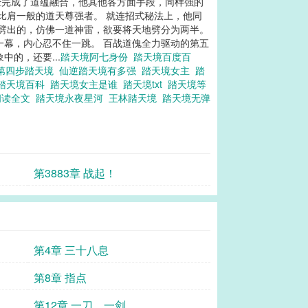
经完成了道蕴融合，他其他各方面手段，同样强的
比肩一般的道天尊强者。 就连招式秘法上，他同
接劈出的，仿佛一道神雷，欲要将天地劈分为两半。
一幕，内心忍不住一跳。 百战道傀全力驱动的第五
的，还要...
踏天境阿七身份
踏天境百度百
第四步踏天境
仙逆踏天境有多强
踏天境女主
踏
踏天境百科
踏天境女主是谁
踏天境txt
踏天境等
阅读全文
踏天境永夜星河
王林踏天境
踏天境无弹
第3883章 战起！
第4章 三十八息
第8章 指点
第12章 一刀，一剑