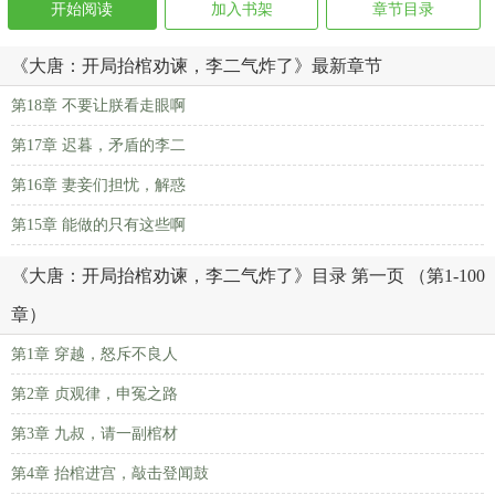
开始阅读
加入书架
章节目录
《大唐：开局抬棺劝谏，李二气炸了》最新章节
第18章 不要让朕看走眼啊
第17章 迟暮，矛盾的李二
第16章 妻妾们担忧，解惑
第15章 能做的只有这些啊
《大唐：开局抬棺劝谏，李二气炸了》目录 第一页 （第1-100
章）
第1章 穿越，怒斥不良人
第2章 贞观律，申冤之路
第3章 九叔，请一副棺材
第4章 抬棺进宫，敲击登闻鼓