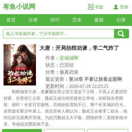
有鱼小说网
书架
登录
首页
分类
排行
完本
最新
记录
大唐：开局抬棺劝谏，李二气炸了
作者：
是城城啊
状态：已完结
分类：修真武侠
最近更新：
第18章 不要让朕看走眼啊
更新时间：2026-07-28 22:25:25
刚刚魂穿大唐，老爹魏征受义安王谋反下大狱，不良人正要进府
抄家。生死存亡之际，魏叔玉做出惊世骇俗之举动，抬棺敲击登闻
鼓。顿时！长安百官骇然，百姓纷纷震惊不已。整个长安城的目光，
全部放在那少年身上。就在所有人都认为，魏叔玉会被李二砍头，他
却完好无损离开宫城。为惩罚魏叔玉大不敬，阴险的李二竟然拿他冲
喜。等他搞清楚新娘子是...