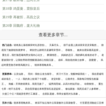
第17章 献祥瑞，想尚长乐
第18章 鸡蛋羹，震惊皇后
第19章 再被拒，高昌之议
第20章 回魏府，庞大礼物
查看更多章节...
、
、
、
热门点击:
错将真心落梧桐宋时礼苏韵怡
天幕尽头
假千金遇上真绿茶宋灵灵宋毅然
彻
、
、
、
、
底毁了她唐朝淮唐梦绮
鹤别空山踏明月孟谦荀宋雪诗
吞噬鱼
她来自星际最高监狱
、
、
、
重生后，我打脸恶毒狗男女我内心论文
醉酒情思
妈妈的忌日，我的葬礼爸爸的名字
老
、
、
、
婆拔我针管，让我给男助理煮醒酒汤程心怡陆沉宴
崩坏，我创造的骑士故事
甜蜜蜜
风
、
、
起时爱意散尽林青风顾汐云
朝来寒雨晚来风
、
、
、
更新榜单:
云灵仙路
亮剑：我给云龙当领导
挥刀十万次，觉醒神级系统！
我在星墟苟
、
、
、
成农场主
一人：我的身上纹满了十凶图
龙玺剑影
公路求生，我靠每日情报当捡漏
、
、
、
、
王
海贼：开局抢错果实，我竟无敌了
猛男闯莞城，从四大村姑开始
动骨恢情
重生
、
、
、
七零：绝不当圣母
四合院穿越过来将贾张氏送进监狱
修仙家族：我死后成了人参果树
、
、
欠债三个亿？我诡异世界打工暴富
去部队退婚，乖乖女被死对头亲麻
、
、
完本小说:
朝来寒雨晚来风
林深不知云海许云琛裴馥许云琛裴馥雪
行至爱意消散处江言傅