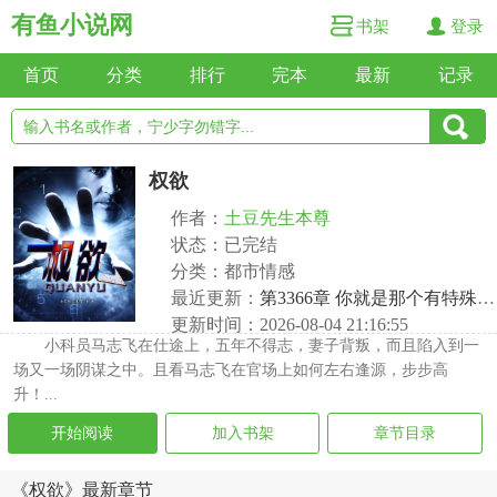
有鱼小说网
书架
登录
首页
分类
排行
完本
最新
记录
权欲
作者：
土豆先生本尊
状态：已完结
分类：都市情感
最近更新：
第3366章 你就是那个有特殊用途的人
更新时间：2026-08-04 21:16:55
小科员马志飞在仕途上，五年不得志，妻子背叛，而且陷入到一
场又一场阴谋之中。且看马志飞在官场上如何左右逢源，步步高
升！...
开始阅读
加入书架
章节目录
《权欲》最新章节