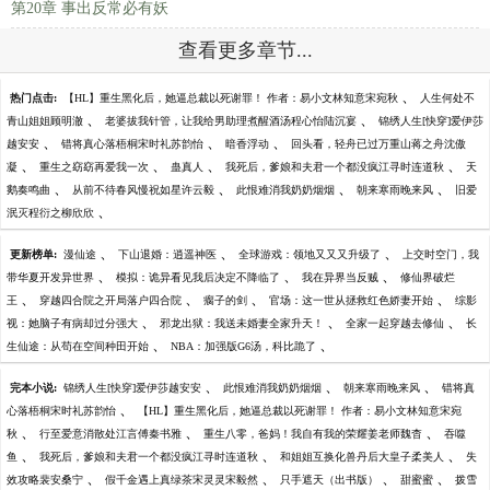
第20章 事出反常必有妖
查看更多章节...
、
热门点击:
【HL】重生黑化后，她逼总裁以死谢罪！ 作者：易小文林知意宋宛秋
人生何处不
、
、
青山姐姐顾明澈
老婆拔我针管，让我给男助理煮醒酒汤程心怡陆沉宴
锦绣人生[快穿]爱伊莎
、
、
、
越安安
错将真心落梧桐宋时礼苏韵怡
暗香浮动
回头看，轻舟已过万重山蒋之舟沈傲
、
、
、
、
凝
重生之窈窈再爱我一次
蛊真人
我死后，爹娘和夫君一个都没疯江寻时连道秋
天
、
、
、
、
鹅奏鸣曲
从前不待春风慢祝如星许云毅
此恨难消我奶奶烟烟
朝来寒雨晚来风
旧爱
、
泯灭程衍之柳欣欣
、
、
、
更新榜单:
漫仙途
下山退婚：逍遥神医
全球游戏：领地又又又升级了
上交时空门，我
、
、
、
带华夏开发异世界
模拟：诡异看见我后决定不降临了
我在异界当反贼
修仙界破烂
、
、
、
、
王
穿越四合院之开局落户四合院
瘸子的剑
官场：这一世从拯救红色娇妻开始
综影
、
、
、
视：她脑子有病却过分强大
邪龙出狱：我送未婚妻全家升天！
全家一起穿越去修仙
长
、
、
生仙途：从苟在空间种田开始
NBA：加强版G6汤，科比跪了
、
、
、
完本小说:
锦绣人生[快穿]爱伊莎越安安
此恨难消我奶奶烟烟
朝来寒雨晚来风
错将真
、
心落梧桐宋时礼苏韵怡
【HL】重生黑化后，她逼总裁以死谢罪！ 作者：易小文林知意宋宛
、
、
、
秋
行至爱意消散处江言傅秦书雅
重生八零，爸妈！我自有我的荣耀姜老师魏杳
吞噬
、
、
、
鱼
我死后，爹娘和夫君一个都没疯江寻时连道秋
和姐姐互换化兽丹后大皇子柔美人
失
、
、
、
、
效攻略裴安桑宁
假千金遇上真绿茶宋灵灵宋毅然
只手遮天（出书版）
甜蜜蜜
拨雪