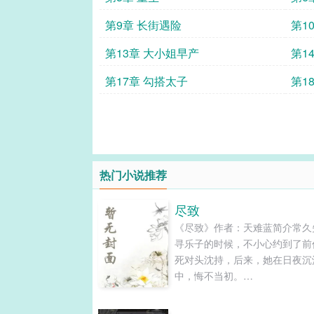
第9章 长街遇险
第1
第13章 大小姐早产
第1
第17章 勾搭太子
第1
热门小说推荐
尽致
《尽致》作者：天难蓝简介常久
寻乐子的时候，不小心约到了前
死对头沈持，后来，她在日夜沉
中，悔不当初。
——————————————
第001章密约下了班，常久来到