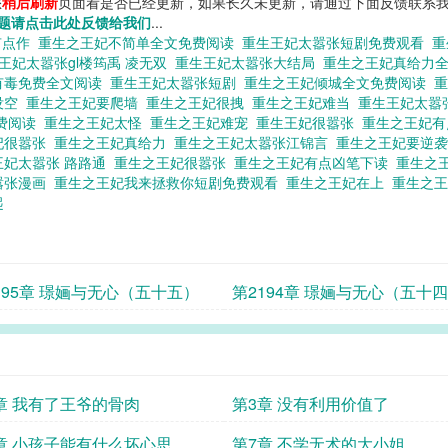
您
稍后刷新
页面看是否已经更新，如果长久未更新，请通过下面反馈联系我
题请点击此处反馈给我们
...
有点作
重生之王妃不简单全文免费阅读
重生王妃太嚣张短剧免费观看
重
王妃太嚣张gl楼筠禹 凌无双
重生王妃太嚣张大结局
重生之王妃真给力
有毒免费全文阅读
重生王妃太嚣张短剧
重生之王妃倾城全文免费阅读
没空
重生之王妃要爬墙
重生之王妃很拽
重生之王妃难当
重生王妃太嚣
费阅读
重生之王妃太怪
重生之王妃难宠
重生王妃很嚣张
重生之王妃
妃很嚣张
重生之王妃真给力
重生之王妃太嚣张江锦言
重生之王妃要逆
王妃太嚣张 路路通
重生之王妃很嚣张
重生之王妃有点凶笔下读
重生之
嚣张漫画
重生之王妃我来拯救你短剧免费观看
重生之王妃在上
重生之
起
195章 璟婳与无心（五十五）
第2194章 璟婳与无心（五十
章 我有了王爷的骨肉
第3章 没有利用价值了
章 小孩子能有什么坏心思
第7章 不学无术的大小姐