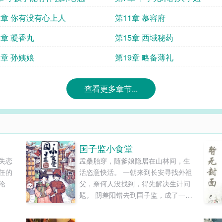
0章 你有没有心上人
第11章 慕容府
4章 凝香丸
第15章 西域秘药
8章 孙姨娘
第19章 略备薄礼
查看更多章节...
国子监小食堂
失恋
孟桑胎穿，随爹娘隐居在山林间，生
任的
活恣意快活。 一朝来到长安寻找外祖
沦
父，奈何人没找到，得先解决生计问
题。 阴差阳错去到国子监，成了一位
—————
“平平无奇”小厨娘。 国子监，可谓是
了约好
天下学子向往的最高学府，什么都