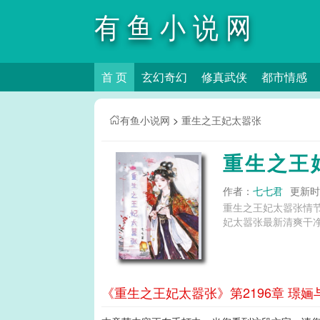
有鱼小说网
首 页
玄幻奇幻
修真武侠
都市情感
有鱼小说网
>
重生之王妃太嚣张
重生之王
作者：
七七君
更新时间
重生之王妃太嚣张情
妃太嚣张最新清爽干净
《重生之王妃太嚣张》第2196章 璟