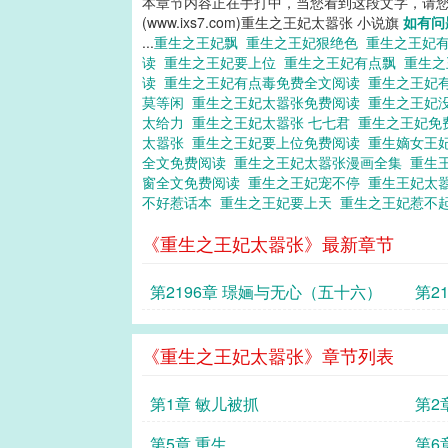
本章节内容正在手打中，当您看到这段文字，请
(www.ixs7.com)重生之王妃太嚣张 小说旗
如有问
...
重生之王妃飘
重生之王妃狠绝色
重生之王妃
读
重生之王妃要上位
重生之王妃有点飘
重生之
读
重生之王妃有点毒免费全文阅读
重生之王妃
莫等闲
重生之王妃太嚣张免费阅读
重生之王妃
太给力
重生之王妃太嚣张 七七君
重生之王妃免
太嚣张
重生之王妃要上位免费阅读
重生嫡女王
全文免费阅读
重生之王妃太嚣张漫画全集
重生
窗全文免费阅读
重生之王妃宠不停
重生王妃太
不好惹话本
重生之王妃要上天
重生之王妃惹不
《重生之王妃太嚣张》最新章节
第2196章 璟婳与无心（五十六）
第2
《重生之王妃太嚣张》章节列表
第1章 敏儿被抓
第2
第5章 重生
第6