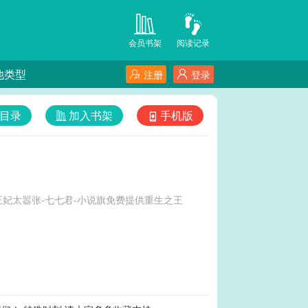
会员书架
阅读记录
他类型
注册
登录
目录
加入书架
手机版
妃太嚣张-七七君-小说旗免费提供重生之王