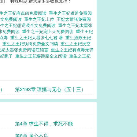
们！ 特殊时刻,请大家多多收藏支持：
生之王妃有点凶免费阅读
重生之王妃难追免费阅
全文免费阅读
重生之王妃上位
王妃太嚣张免费阅
重生之王妃想逆袭全文免费阅读
重生之王妃太嚣张
张免费阅读
重生之王妃宠上天免费阅读
重生王妃
有点毒
重生之王妃太嚣张七七君 著
重生摄政王妃
袭
重生之王妃纨绔免费全文阅读
重生之王妃没空
王妃太嚣张免费阅读江锦言
重生之王妃有点毒无弹
王妃飘了
重生之王妃要跑路全文阅读
重生之王妃
四）
第2193章 璟婳与无心（五十三）
第4章 求生不得，求死不能
第8章 居心不良