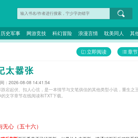
历史军事
网游竞技
科幻冒险
浪漫言情
耽美同人
其
立即阅读
章节
妃太嚣张
：2026-08-08 14:41:54
节跌宕起伏、扣人心弦，是一本情节与文笔俱佳的其他类型小说，重生之王
的文字章节在线阅读和TXT下载。
婳与无心（五十六）