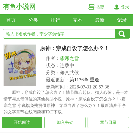
有鱼小说网
书架
登录
首页
分类
排行
完本
最新
记录
原神：穿成自设了怎么办？！
作者：
霜寒之雪
状态：连载中
分类：修真武侠
最近更新：
第1136章 重逢
更新时间：2026-07-31 20:57:36
原神：穿成自设了怎么办？！情节跌宕起伏、扣人心弦，是一本
情节与文笔俱佳的其他类型小说，原神：穿成自设了怎么办？！-霜
寒之雪-小说旗免费提供原神：穿成自设了怎么办？！最新清爽干净
的文字章节在线阅读和TXT下载。
开始阅读
加入书架
章节目录