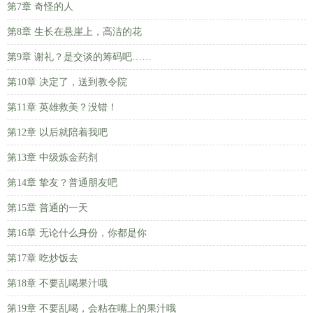
第7章 奇怪的人
第8章 生长在悬崖上，高洁的花
第9章 谢礼？是交谈的筹码吧……
第10章 决定了，送到教令院
第11章 英雄救美？没错！
第12章 以后就陪着我吧
第13章 中级炼金药剂
第14章 挚友？普通朋友吧
第15章 普通的一天
第16章 无论什么身份，你都是你
第17章 吃炒饭去
第18章 不要乱喝果汁哦
第19章 不要乱喝，会粘在嘴上的果汁哦