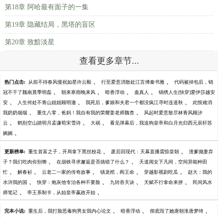
第18章 阿哈最有面子的一集
第19章 隐藏结局，黑塔的盲区
第20章 致黯淡星
查看更多章节...
、
、
热门点击:
从前不待春风慢祝如星许云毅
行至爱意消散处江言傅秦书雅
代码被掉包后，销
、
、
、
、
冠不干了魏南晨季明磊
朝来寒雨晚来风
暗香浮动
蛊真人
锦绣人生[快穿]爱伊莎越安
、
、
、
安
人生何处不青山姐姐顾明澈
我死后，爹娘和夫君一个都没疯江寻时连道秋
此恨难消
、
、
我奶奶烟烟
重生八零，爸妈！我自有我的荣耀姜老师魏杳
风起时爱意散尽林青风顾汐
、
、
、
云
鹤别空山踏明月孟谦荀宋雪诗
大祸
看见弹幕后，我送狗皇帝和白月光归西元辰轩苏
、
婉婉
、
、
更新榜单:
重生首富之子，开局拿下黑丝校花
废后回现代：天幕直播震惊皇朝
渣爹抛妻弃
、
、
子？我们吃肉你别馋
在崩铁寻求邂逅是否搞错了什么？
天道闺女下凡间，空间异能种田
、
、
、
、
、
忙
解春衫
云老二一家的传奇故事
镇龙棺，阎王命
穿越影视剧吃瓜
赵大：我的
、
、
、
、
水浒我的国
快穿：炮灰他专治各种不要脸
九转吞天诀
天赋不行拿命来拼
民间风水
、
、
师笔记
帝王系制卡，从始皇帝嬴政开始
、
、
、
完本小说:
重生后，我打脸恶毒狗男女我内心论文
暗香浮动
彻底毁了她唐朝淮唐梦绮