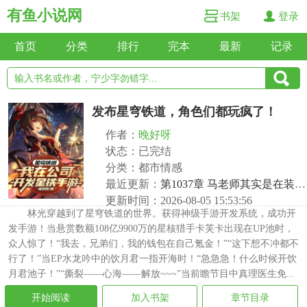
有鱼小说网
书架
登录
首页
分类
排行
完本
最新
记录
发布星穹铁道，角色们都玩疯了！
作者：
晚好呀
状态：已完结
分类：都市情感
最近更新：
第1037章 马老师其实是在装唐？
更新时间：2026-08-05 15:53:56
林光穿越到了星穹铁道的世界。获得神级手游开发系统，成功开
发手游！当悬赏数额108亿9900万的星核猎手卡芙卡出现在UP池时，
众人惊了！“我去，兄弟们，我的钱包在自己氪金！”“这下想不冲都不
行了！”当EP水龙吟中的饮月君一指开海时！“急急急！什么时候开饮
月君池子！”“撕裂——心海——解放~~~”当前瞻节目中真理医生免...
开始阅读
加入书架
章节目录