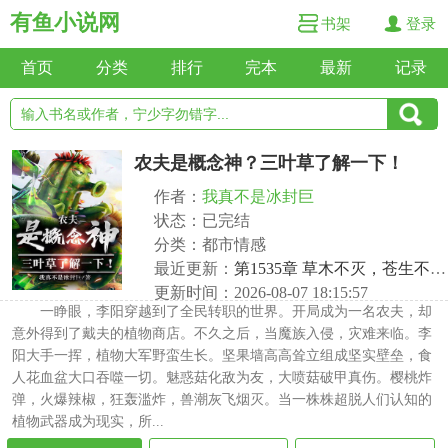
有鱼小说网
书架
登录
首页
分类
排行
完本
最新
记录
农夫是概念神？三叶草了解一下！
作者：
我真不是冰封巨
状态：已完结
分类：都市情感
最近更新：
第1535章 草木不灭，苍生不死！
更新时间：2026-08-07 18:15:57
一睁眼，李阳穿越到了全民转职的世界。开局成为一名农夫，却
意外得到了戴夫的植物商店。不久之后，当魔族入侵，灾难来临。李
阳大手一挥，植物大军野蛮生长。坚果墙高高耸立组成坚实壁垒，食
人花血盆大口吞噬一切。魅惑菇化敌为友，大喷菇破甲真伤。樱桃炸
弹，火爆辣椒，狂轰滥炸，兽潮灰飞烟灭。当一株株超脱人们认知的
植物武器成为现实，所...