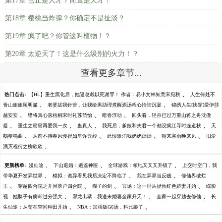
第17章 岂止是人才？简直是天才！
第18章 樱桃当炸弹？你确定不是扯淡？
第19章 疯了吧？你管这叫植物！？
第20章 太逆天了！这是什么级别的火力！？
查看更多章节...
、
热门点击:
【HL】重生黑化后，她逼总裁以死谢罪！ 作者：易小文林知意宋宛秋
人生何处不
、
、
青山姐姐顾明澈
老婆拔我针管，让我给男助理煮醒酒汤程心怡陆沉宴
锦绣人生[快穿]爱伊莎
、
、
、
越安安
错将真心落梧桐宋时礼苏韵怡
暗香浮动
回头看，轻舟已过万重山蒋之舟沈傲
、
、
、
、
凝
重生之窈窈再爱我一次
蛊真人
我死后，爹娘和夫君一个都没疯江寻时连道秋
天
、
、
、
、
鹅奏鸣曲
从前不待春风慢祝如星许云毅
此恨难消我奶奶烟烟
朝来寒雨晚来风
旧爱
、
泯灭程衍之柳欣欣
、
、
、
更新榜单:
漫仙途
下山退婚：逍遥神医
全球游戏：领地又又又升级了
上交时空门，我
、
、
、
带华夏开发异世界
模拟：诡异看见我后决定不降临了
我在异界当反贼
修仙界破烂
、
、
、
、
王
穿越四合院之开局落户四合院
瘸子的剑
官场：这一世从拯救红色娇妻开始
综影
、
、
、
视：她脑子有病却过分强大
邪龙出狱：我送未婚妻全家升天！
全家一起穿越去修仙
长
、
、
生仙途：从苟在空间种田开始
NBA：加强版G6汤，科比跪了