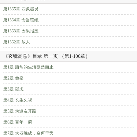
第1365章 四象器灵
第1364章 命当该绝
第1363章 因果报应
第1362章 放人
《玄镜高悬》目录 第一页 （第1-100章）
第1章 庸常的生活戛然而止
第2章 命格
第3章 疑虑
第4章 长生久视
第5章 为道友开路
第6章 百年一瞬
第7章 大器晚成，奈何早夭