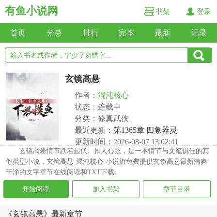
有鱼小说网
书架
登录
首页
分类
排行
完本
最新
记录
玄镜高悬
作者：
混沌核心
状态：连载中
分类：修真武侠
最近更新：
第1365章 四象器灵
更新时间：2026-08-07 13:02:41
玄镜高悬情节跌宕起伏、扣人心弦，是一本情节与文笔俱佳的其
他类型小说，玄镜高悬-混沌核心-小说旗免费提供玄镜高悬最新清爽
干净的文字章节在线阅读和TXT下载。
开始阅读
加入书架
章节目录
《玄镜高悬》最新章节