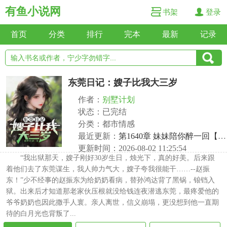
有鱼小说网
书架
登录
首页
分类
排行
完本
最新
记录
东莞日记：嫂子比我大三岁
作者：
别墅计划
状态：已完结
分类：都市情感
最近更新：
第1640章 妹妹陪你醉一回【内含感言】
更新时间：2026-08-02 11:25:54
“我出狱那天，嫂子刚好30岁生日，烛光下，真的好美。后来跟
着他们去了东莞谋生，我人帅力气大，嫂子夸我很能干……--赵振
东！”少不经事的赵振东为给奶奶看病，替孙鸿达背了黑锅，锒铛入
狱。出来后才知道那老家伙压根就没给钱连夜潜逃东莞，最疼爱他的
爷爷奶奶也因此撒手人寰。亲人离世，信义崩塌，更没想到他一直期
待的白月光也背叛了...