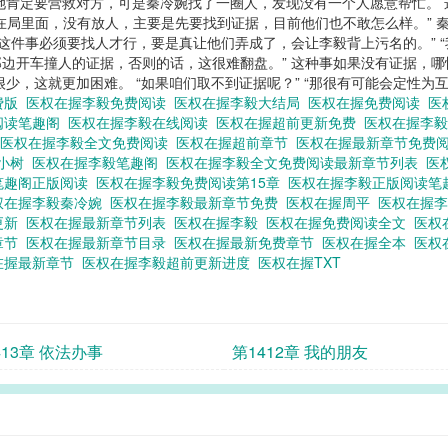
她肯定要营救对方，可是秦冷婉找了一圈人，发现没有一个人愿意帮忙。 
是在局里面，没有放人，主要是先要找到证据，目前他们也不敢怎么样。”
这件事必须要找人才行，要是真让他们弄成了，会让李毅背上污名的。” “
边开车撞人的证据，否则的话，这很难翻盘。” 这种事如果没有证据，
，这就更加困难。 “如果咱们取不到证据呢？” “那很有可能会定性为互殴。
费版
医权在握李毅免费阅读
医权在握李毅大结局
医权在握免费阅读
医
阅读笔趣阁
医权在握李毅在线阅读
医权在握超前更新免费
医权在握李
医权在握李毅全文免费阅读
医权在握超前章节
医权在握最新章节免费
头小树
医权在握李毅笔趣阁
医权在握李毅全文免费阅读最新章节列表
医
笔趣阁正版阅读
医权在握李毅免费阅读第15章
医权在握李毅正版阅读
权在握李毅秦冷婉
医权在握李毅最新章节免费
医权在握周平
医权在握
更新
医权在握最新章节列表
医权在握李毅
医权在握免费阅读全文
医权
章节
医权在握最新章节目录
医权在握最新免费章节
医权在握全本
医权
在握最新章节
医权在握李毅超前更新进度
医权在握TXT
413章 依法办事
第1412章 我的朋友