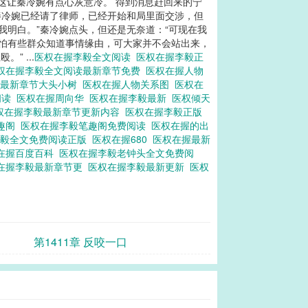
这让秦冷婉有点心灰意冷。 得到消息赶回来的宁
 秦冷婉已经请了律师，已经开始和局里面交涉，但
我明白。”秦冷婉点头，但还是无奈道：“可现在我
哪怕有些群众知道事情缘由，可大家并不会站出来，
” ...
医权在握李毅全文阅读
医权在握李毅正
权在握李毅全文阅读最新章节免费
医权在握人物
毅最新章节大头小树
医权在握人物关系图
医权在
阅读
医权在握周向华
医权在握李毅最新
医权倾天
权在握李毅最新章节更新内容
医权在握李毅正版
笔趣阁
医权在握李毅笔趣阁免费阅读
医权在握的出
李毅全文免费阅读正版
医权在握680
医权在握最新
在握百度百科
医权在握李毅老钟头全文免费阅
在握李毅最新章节更
医权在握李毅最新更新
医权
第1411章 反咬一口