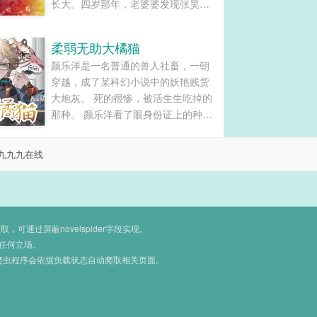
长大。四岁那年，老婆婆发现张昊天
居然天生神力。便悉心教他习武。一
个倾囊相授，一个勤学苦练。四年
柔弱无助大橘猫
后，张昊天已经成为一个武道高手，
颜乐洋是一名普通的兽人社畜，一朝
达到了三星武尊境界。八岁那年，老
穿越，成了某科幻小说中的妖艳贱货
婆婆暗疾发作，不幸去世。张昊天守
大炮灰。 死的很惨，被活生生吃掉的
孝七七四十九天后，孤身一人，不
那种。 颜乐洋看了眼身份证上的种
远......
族，原型是橘猫？ 身穿过来的颜乐
洋：······ 虽然他看起来辣么柔弱，虽
九九九在线
然他也是一只小猫咪。 但他是西伯利
亚大橘猫。 简称东北虎。 脑袋上有王
字，纹身，还能一口给人爆个头的那
种小猫咪。 穿越到人物杀青的剧情没
死成，求问接下来该怎么破？ 暴力美
通过屏蔽novelspider字段实现。
人东北虎攻x野狼龙傲天男主受 避雷
任何立场。
爬虫程序会依据负载状态自动爬取相关页面。
受的脸长在攻的审美点上，觉得攻看
到受的脸会脸红行为是痴汉的话，建
议绕行。 极端攻控，极端受控建议不
要观看（会生气的）...