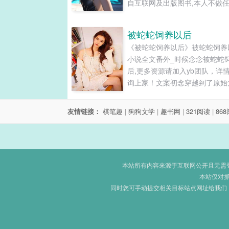
自互联网及出版图书,本人不做
责，内容版权归作者所有 《某
者：木苏里...
被蛇蛇饲养以后
《被蛇蛇饲养以后》被蛇蛇饲养
小说全文番外_时候念念被蛇蛇
后,更多资源请加入yb团队，详
询上家！文案初念穿越到了原始
陆，和一条金色的大蛇面相觑。
辈子最怕的就是蛇，看到以后腿
友情链接：
棋笔趣
|
狗狗文学
|
趣书网
|
321阅读
|
86
动都动弹不得，逃跑的时候不争
跌倒，竟然抓到了它的尾巴。初
死定了，要被生吞入腹了……九
围着她转了三圈，在内心反复思
这个雌性能不能生出健康的幼崽
本站所有内容来源于互联网公开且无需登录
遗是世上最后一只腾蛇，也是最
本站仅对
同时您可手动提交相关目标站点网址给我们
的存在。一直以来...