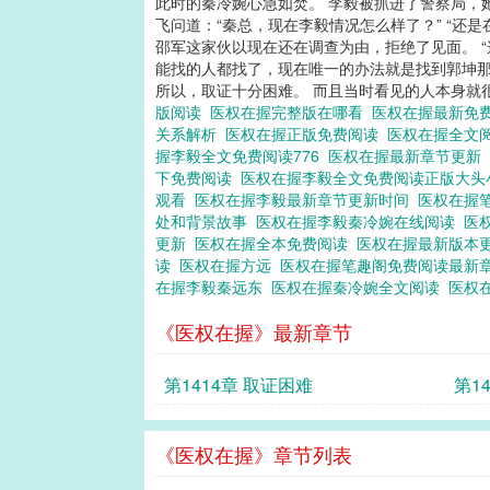
此时的秦冷婉心急如焚。 李毅被抓进了警察局，
飞问道：“秦总，现在李毅情况怎么样了？” “还
邵军这家伙以现在还在调查为由，拒绝了见面。 “
能找的人都找了，现在唯一的办法就是找到郭坤那
所以，取证十分困难。 而且当时看见的人本身就很少
版阅读
医权在握完整版在哪看
医权在握最新免
关系解析
医权在握正版免费阅读
医权在握全文
握李毅全文免费阅读776
医权在握最新章节更新
下免费阅读
医权在握李毅全文免费阅读正版大
观看
医权在握李毅最新章节更新时间
医权在握
处和背景故事
医权在握李毅秦冷婉在线阅读
医
更新
医权在握全本免费阅读
医权在握最新版本
读
医权在握方远
医权在握笔趣阁免费阅读最新
在握李毅秦远东
医权在握秦冷婉全文阅读
医权
《医权在握》最新章节
第1414章 取证困难
第1
《医权在握》章节列表