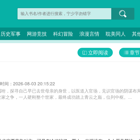
历史军事
网游竞技
科幻冒险
浪漫言情
耽美同人
其
立即阅读
章节
间：2026-08-03 20:15:22
嘱咐，探寻自己早已去世母亲的身世，以医道入官场，见识官场的阴谋布
家之争，一人硬刚整个世家，最终成功踏上青云之巅，位列中枢。...