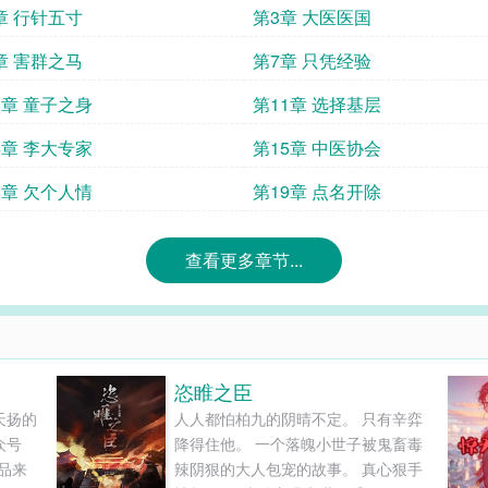
章 行针五寸
第3章 大医医国
章 害群之马
第7章 只凭经验
0章 童子之身
第11章 选择基层
4章 李大专家
第15章 中医协会
8章 欠个人情
第19章 点名开除
查看更多章节...
恣睢之臣
天扬的
人人都怕柏九的阴晴不定。 只有辛弈
众号
降得住他。 一个落魄小世子被鬼畜毒
品来
辣阴狠的大人包宠的故事。 真心狠手