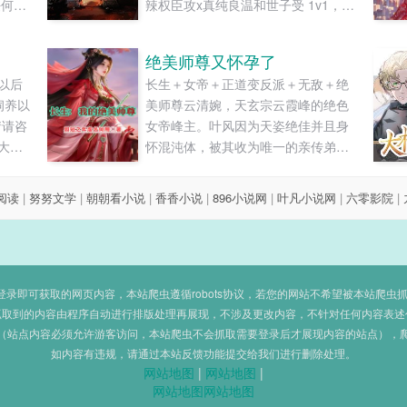
任何负
辣权臣攻x真纯良温和世子受 1v1，甜
某》作
宠，HE。其实全篇都是大人他在要抱
抱w...
绝美师尊又怀孕了
以后
长生＋女帝＋正道变反派＋无敌＋绝
饲养以
美师尊云清婉，天玄宗云霞峰的绝色
情请咨
女帝峰主。叶风因为天姿绝佳并且身
大
怀混沌体，被其收为唯一的亲传弟
她这
子。虽然云清婉对自己唯一的徒弟关
软的
爱有加，可是叶风的心中不仅有着美
8阅读
|
努努文学
|
朝朝看小说
|
香香小说
|
896小说网
|
叶凡小说网
|
六零影院
|
气的
女师尊，更有着对永生的向往和追
念：
求。“这个世界天骄争锋如此的精彩，
遗却
美人顾盼间如此的惹人怜爱。”“可即便
考：
如此，也只有长生才是我心中......
？九
即可获取的网页内容，本站爬虫遵循robots协议，若您的网站不希望被本站爬虫抓取，可
凶猛
抓取到的内容由程序自动进行排版处理再展现，不涉及更改内容，不针对任何内容表述
（站点内容必须允许游客访问，本站爬虫不会抓取需要登录后才展现内容的站点），
如内容有违规，请通过本站反馈功能提交给我们进行删除处理。
网站地图
|
网站地图
|
网站地图
网站地图