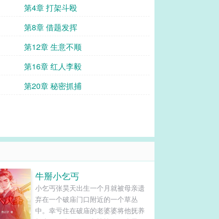
第4章 打架斗殴
第8章 借题发挥
第12章 生意不顺
第16章 红人李毅
第20章 秘密抓捕
牛掰小乞丐
小乞丐张昊天出生一个月就被母亲遗
弃在一个破庙门口附近的一个草丛
中。幸亏住在破庙的老婆婆将他抚养