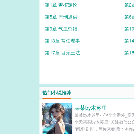
第1章 盖棺定论
第2
第5章 严刑逼供
第6
第9章 气血郁结
第1
第13章 常任理事
第1
第17章 目无王法
第1
热门小说推荐
某某by木苏里
某某by木苏里小说全文番外_高
小天某某by木苏里, 关注微信公
“阅来读书”，等你来看 附：本作