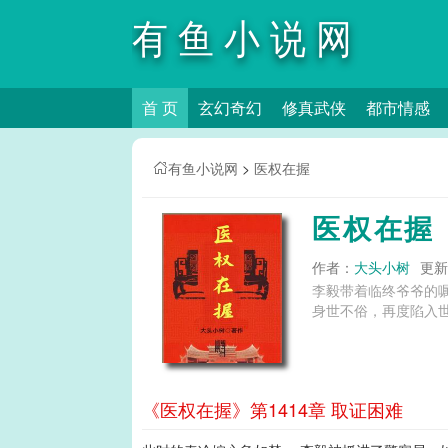
有鱼小说网
首 页
玄幻奇幻
修真武侠
都市情感
有鱼小说网
>
医权在握
医权在握
作者：
大头小树
更新时
李毅带着临终爷爷的
身世不俗，再度陷入世
《医权在握》第1414章 取证困难