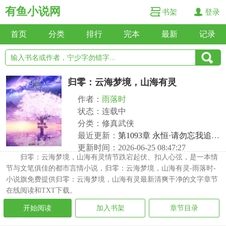
有鱼小说网
书架
登录
首页
分类
排行
完本
最新
记录
归零：云海梦境，山海有灵
作者：
雨落时
状态：连载中
分类：修真武侠
最近更新：
第1093章 永恒·请勿忘我追忆我·其一
更新时间：2026-06-25 08:47:27
归零：云海梦境，山海有灵情节跌宕起伏、扣人心弦，是一本情
节与文笔俱佳的都市言情小说，归零：云海梦境，山海有灵-雨落时-
小说旗免费提供归零：云海梦境，山海有灵最新清爽干净的文字章节
在线阅读和TXT下载。
开始阅读
加入书架
章节目录