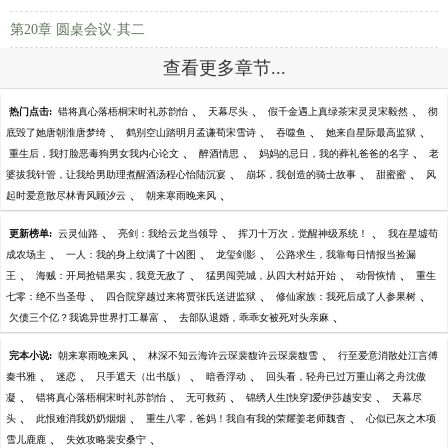
第20章 圆桌会议·其二
查看更多章节...
、
、
、
热门点击:
错将真心落梧桐宋时礼苏韵怡
天幕尽头
假千金遇上真绿茶宋灵灵宋毅然
彻
、
、
、
、
底毁了她唐朝淮唐梦绮
鹤别空山踏明月孟谦荀宋雪诗
吞噬鱼
她来自星际最高监狱
、
、
、
重生后，我打脸恶毒狗男女我内心论文
醉酒情思
妈妈的忌日，我的葬礼爸爸的名字
老
、
、
、
婆拔我针管，让我给男助理煮醒酒汤程心怡陆沉宴
崩坏，我创造的骑士故事
甜蜜蜜
风
、
、
起时爱意散尽林青风顾汐云
朝来寒雨晚来风
、
、
、
更新榜单:
云灵仙路
亮剑：我给云龙当领导
挥刀十万次，觉醒神级系统！
我在星墟苟
、
、
、
成农场主
一人：我的身上纹满了十凶图
龙玺剑影
公路求生，我靠每日情报当捡漏
、
、
、
、
王
海贼：开局抢错果实，我竟无敌了
猛男闯莞城，从四大村姑开始
动骨恢情
重生
、
、
、
七零：绝不当圣母
四合院穿越过来将贾张氏送进监狱
修仙家族：我死后成了人参果树
、
、
欠债三个亿？我诡异世界打工暴富
去部队退婚，乖乖女被死对头亲麻
、
、
完本小说:
朝来寒雨晚来风
林深不知云海许云琛裴馥许云琛裴馥雪
行至爱意消散处江言傅
、
、
、
、
秦书雅
迷恋
只手遮天（出书版）
暗香浮动
回头看，轻舟已过万重山蒋之舟沈傲
、
、
、
、
凝
错将真心落梧桐宋时礼苏韵怡
无可救药
锦绣人生[快穿]爱伊莎越安安
天幕尽
、
、
、
头
此恨难消我奶奶烟烟
重生八零，爸妈！我自有我的荣耀姜老师魏杳
心似已灰之木项
、
、
雪儿鹿鹿
失效攻略裴安桑宁