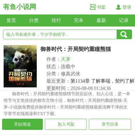
有鱼小说网
书架
登录
首页
分类
排行
完本
最新
记录
御兽时代：开局契约重瞳熊猫
作者：
天茅
状态：连载中
分类：修真武侠
最近更新：
第1134章 了解事端，契约了解
更新时间：2026-08-08 01:34:36
御兽时代：开局契约重瞳熊猫情节跌宕起伏、扣人心弦，是一本
情节与文笔俱佳的都市言情小说，御兽时代：开局契约重瞳熊猫-天
茅-小说旗免费提供御兽时代：开局契约重瞳熊猫最新清爽干净的文
字章节在线阅读和TXT下载。
开始阅读
加入书架
章节目录