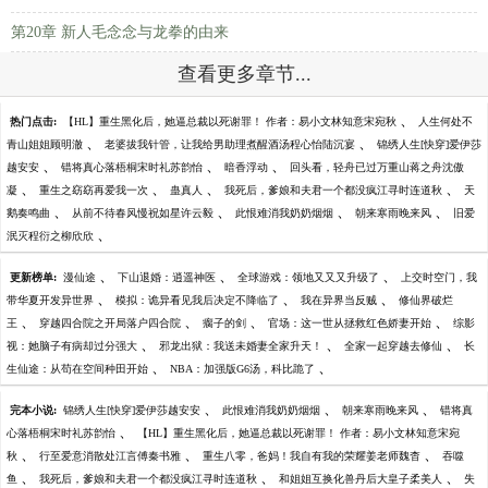
第20章 新人毛念念与龙拳的由来
查看更多章节...
、
热门点击:
【HL】重生黑化后，她逼总裁以死谢罪！ 作者：易小文林知意宋宛秋
人生何处不
、
、
青山姐姐顾明澈
老婆拔我针管，让我给男助理煮醒酒汤程心怡陆沉宴
锦绣人生[快穿]爱伊莎
、
、
、
越安安
错将真心落梧桐宋时礼苏韵怡
暗香浮动
回头看，轻舟已过万重山蒋之舟沈傲
、
、
、
、
凝
重生之窈窈再爱我一次
蛊真人
我死后，爹娘和夫君一个都没疯江寻时连道秋
天
、
、
、
、
鹅奏鸣曲
从前不待春风慢祝如星许云毅
此恨难消我奶奶烟烟
朝来寒雨晚来风
旧爱
、
泯灭程衍之柳欣欣
、
、
、
更新榜单:
漫仙途
下山退婚：逍遥神医
全球游戏：领地又又又升级了
上交时空门，我
、
、
、
带华夏开发异世界
模拟：诡异看见我后决定不降临了
我在异界当反贼
修仙界破烂
、
、
、
、
王
穿越四合院之开局落户四合院
瘸子的剑
官场：这一世从拯救红色娇妻开始
综影
、
、
、
视：她脑子有病却过分强大
邪龙出狱：我送未婚妻全家升天！
全家一起穿越去修仙
长
、
、
生仙途：从苟在空间种田开始
NBA：加强版G6汤，科比跪了
、
、
、
完本小说:
锦绣人生[快穿]爱伊莎越安安
此恨难消我奶奶烟烟
朝来寒雨晚来风
错将真
、
心落梧桐宋时礼苏韵怡
【HL】重生黑化后，她逼总裁以死谢罪！ 作者：易小文林知意宋宛
、
、
、
秋
行至爱意消散处江言傅秦书雅
重生八零，爸妈！我自有我的荣耀姜老师魏杳
吞噬
、
、
、
鱼
我死后，爹娘和夫君一个都没疯江寻时连道秋
和姐姐互换化兽丹后大皇子柔美人
失