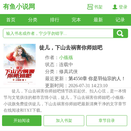
有鱼小说网
书架
登录
首页
分类
排行
完本
最新
记录
徒儿，下山去祸害你师姐吧
作者：
小殇殇
状态：连载中
分类：修真武侠
最近更新：
第4550章 你是羽仙宗的人！
更新时间：2026-07-31 14:23:10
徒儿，下山去祸害你师姐吧情节跌宕起伏、扣人心弦，是一本情
节与文笔俱佳的都市言情小说，徒儿，下山去祸害你师姐吧-小殇殇-
小说旗免费提供徒儿，下山去祸害你师姐吧最新清爽干净的文字章节
在线阅读和TXT下载。
开始阅读
加入书架
章节目录