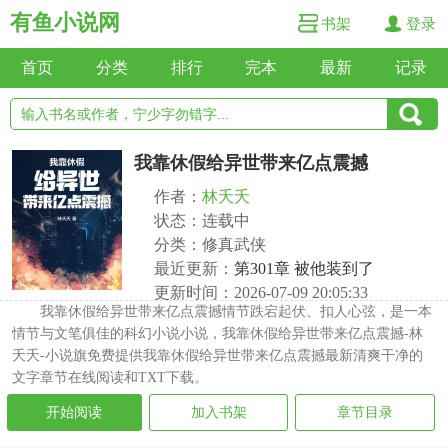
有鱼小说网
书架
登录
首页
分类
排行
完本
最新
记录
我靠休假给异世带来亿点震撼
作者：
林夭夭
状态：连载中
分类：修真武侠
最近更新：
第301章 被他装到了
更新时间：2026-07-09 20:05:33
我靠休假给异世带来亿点震撼情节跌宕起伏、扣人心弦，是一本
情节与文笔俱佳的科幻小说小说，我靠休假给异世带来亿点震撼-林
夭夭-小说旗免费提供我靠休假给异世带来亿点震撼最新清爽干净的
文字章节在线阅读和TXT下载。
开始阅读
加入书架
章节目录