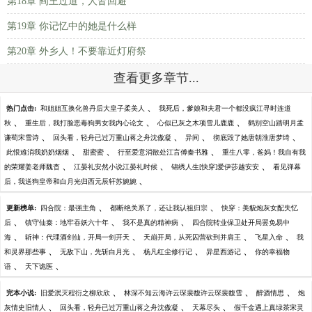
第18章 阎王过道，人皆回避
第19章 你记忆中的她是什么样
第20章 外乡人！不要靠近灯府祭
查看更多章节...
、
热门点击:
和姐姐互换化兽丹后大皇子柔美人
我死后，爹娘和夫君一个都没疯江寻时连道
、
、
、
秋
重生后，我打脸恶毒狗男女我内心论文
心似已灰之木项雪儿鹿鹿
鹤别空山踏明月孟
、
、
、
、
谦荀宋雪诗
回头看，轻舟已过万重山蒋之舟沈傲凝
异间
彻底毁了她唐朝淮唐梦绮
、
、
、
此恨难消我奶奶烟烟
甜蜜蜜
行至爱意消散处江言傅秦书雅
重生八零，爸妈！我自有我
、
、
、
的荣耀姜老师魏杳
江晏礼安然小说江晏礼时候
锦绣人生[快穿]爱伊莎越安安
看见弹幕
、
后，我送狗皇帝和白月光归西元辰轩苏婉婉
、
、
更新榜单:
四合院：最强主角
都断绝关系了，还让我认祖归宗
快穿：美貌炮灰女配失忆
、
、
、
后
镇守仙秦：地牢吞妖六十年
我不是真的精神病
四合院转业保卫处开局罢免易中
、
、
、
、
海
斩神：代理酒剑仙，开局一剑开天
天崩开局，从死囚营砍到并肩王
飞星入命
我
、
、
、
、
和灵界那些事
无敌下山，先斩白月光
杨凡红尘修行记
异星西游记
你的幸福物
、
、
语
天下诡医
、
、
、
完本小说:
旧爱泯灭程衍之柳欣欣
林深不知云海许云琛裴馥许云琛裴馥雪
醉酒情思
炮
、
、
、
灰情史旧情人
回头看，轻舟已过万重山蒋之舟沈傲凝
天幕尽头
假千金遇上真绿茶宋灵