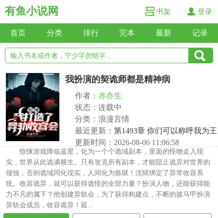
有鱼小说网
书架
登录
首页
分类
排行
完本
最新
记录
我扮演的契诡师都是精神病
作者：
赤亦生
状态：连载中
分类：浪漫言情
最近更新：
第1493章 你们可以称呼我为王
更新时间：2026-08-06 11:06:58
惊悚游戏降临蓝星，化为一个个诡域副本，里面的怪物走入现
实，世界从此诡谲横生。只有攻克所有副本，才能阻止诡异对世界的
侵蚀，否则诡域同化现实，人间化为炼狱！沈狱绑定了异常收容系
统。收容诡异，就可以获得诡怪的全部力量？扮演人物，还能获得能
力不凡的属下？他创建异轨会，为了获得构建点，不断的披马甲扮演
异轨会成员，收容诡异！延...