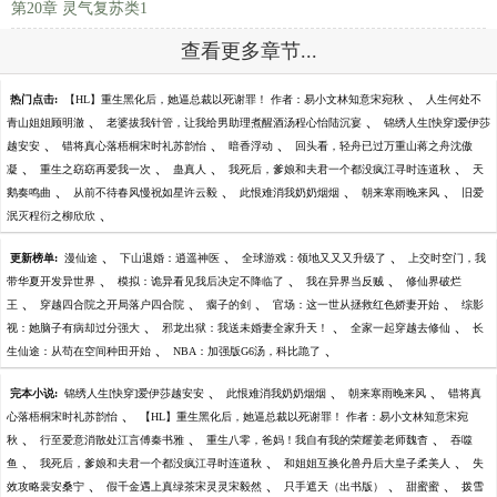
第20章 灵气复苏类1
查看更多章节...
、
热门点击:
【HL】重生黑化后，她逼总裁以死谢罪！ 作者：易小文林知意宋宛秋
人生何处不
、
、
青山姐姐顾明澈
老婆拔我针管，让我给男助理煮醒酒汤程心怡陆沉宴
锦绣人生[快穿]爱伊莎
、
、
、
越安安
错将真心落梧桐宋时礼苏韵怡
暗香浮动
回头看，轻舟已过万重山蒋之舟沈傲
、
、
、
、
凝
重生之窈窈再爱我一次
蛊真人
我死后，爹娘和夫君一个都没疯江寻时连道秋
天
、
、
、
、
鹅奏鸣曲
从前不待春风慢祝如星许云毅
此恨难消我奶奶烟烟
朝来寒雨晚来风
旧爱
、
泯灭程衍之柳欣欣
、
、
、
更新榜单:
漫仙途
下山退婚：逍遥神医
全球游戏：领地又又又升级了
上交时空门，我
、
、
、
带华夏开发异世界
模拟：诡异看见我后决定不降临了
我在异界当反贼
修仙界破烂
、
、
、
、
王
穿越四合院之开局落户四合院
瘸子的剑
官场：这一世从拯救红色娇妻开始
综影
、
、
、
视：她脑子有病却过分强大
邪龙出狱：我送未婚妻全家升天！
全家一起穿越去修仙
长
、
、
生仙途：从苟在空间种田开始
NBA：加强版G6汤，科比跪了
、
、
、
完本小说:
锦绣人生[快穿]爱伊莎越安安
此恨难消我奶奶烟烟
朝来寒雨晚来风
错将真
、
心落梧桐宋时礼苏韵怡
【HL】重生黑化后，她逼总裁以死谢罪！ 作者：易小文林知意宋宛
、
、
、
秋
行至爱意消散处江言傅秦书雅
重生八零，爸妈！我自有我的荣耀姜老师魏杳
吞噬
、
、
、
鱼
我死后，爹娘和夫君一个都没疯江寻时连道秋
和姐姐互换化兽丹后大皇子柔美人
失
、
、
、
、
效攻略裴安桑宁
假千金遇上真绿茶宋灵灵宋毅然
只手遮天（出书版）
甜蜜蜜
拨雪