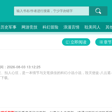
历史军事
网游竞技
科幻冒险
浪漫言情
耽美同人
其
立即阅读
章节
：2026-08-03 13:12:25
伏、扣人心弦，是一本情节与文笔俱佳的科幻小说小说，毁灭使徒-八云遮
T下载。