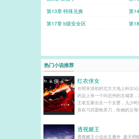
第13章 特殊兑换
第1
第17章 b级安全区
第1
热门小说推荐
红衣侠女
在明末清初的北方大地上科尔沁
的边上有一个叫恣州的古城里，
王老五家出生一个女婴，儿少时
喜欢习武耍枪弄刀，给她的父母
许多麻烦，父母想着女大了先给
管理账目，那成想却养成了一个
透视赌王
头。这个丫头长大了可不得了，
透视赌王小说全文番外_庞天明
仗义，路见不平就出手，成为当