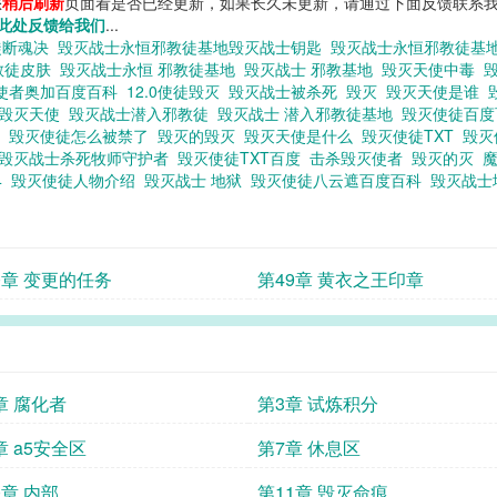
您
稍后刷新
页面看是否已经更新，如果长久未更新，请通过下面反馈联系我
此处反馈给我们
...
徒断魂决
毁灭战士永恒邪教徒基地毁灭战士钥匙
毁灭战士永恒邪教徒基
教徒皮肤
毁灭战士永恒 邪教徒基地
毁灭战士 邪教基地
毁灭天使中毒
使者奥加百度百科
12.0使徒毁灭
毁灭战士被杀死
毁灭
毁灭天使是谁
毁灭天使
毁灭战士潜入邪教徒
毁灭战士 潜入邪教徒基地
毁灭使徒百
架
毁灭使徒怎么被禁了
毁灭的毁灭
毁灭天使是什么
毁灭使徒TXT
毁灭
毁灭战士杀死牧师守护者
毁灭使徒TXT百度
击杀毁灭使者
毁灭的灭
4
毁灭使徒人物介绍
毁灭战士 地狱
毁灭使徒八云遮百度百科
毁灭战士
0章 变更的任务
第49章 黄衣之王印章
章 腐化者
第3章 试炼积分
章 a5安全区
第7章 休息区
0章 内部
第11章 毁灭命痕