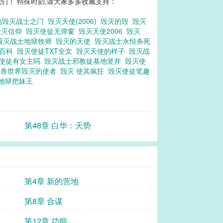
们！ 特殊时刻,请大家多多收藏支持：
地毁灭战士之门
毁灭天使(2006)
毁灭的毁
毁灭
毁灭信仰
毁灭使徒无弹窗
毁灭天使2006
毁灭
毁灭战士地狱牧师
毁灭的天使
毁灭战士永恒杀死
度百科
毁灭使徒TXT全文
毁灭天使的样子
毁灭战
使徒有女主吗
毁灭战士邪教徒基地竖井
毁灭使
魔兽世界毁灭的使者
毁灭 使其疯狂
毁灭使徒笔趣
地狱把妹王
第48章 白华：天势
第4章 新的营地
第8章 合谋
第12章 功能