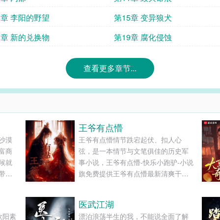
4章 李阳的野望
第15章 变异狼犬
8章 新的兑换物
第19章 腐化侵蚀
查看更多章节...
王爷有点懵
沙漠
王爷有点懵情节跌宕起伏、扣人心
富商
弦，是一本情节与文笔俱佳的历史军
候就
事小说，王爷有点懵-快乐小跑驴-小说
带来
旗免费提供王爷有点懵最新清爽干净
家里
的文字章节在线阅读和TXT下载。...
野丫
医武江湖
行侠
欧阳素
漂泊浪荡半生的我，不能说全面了解
地的