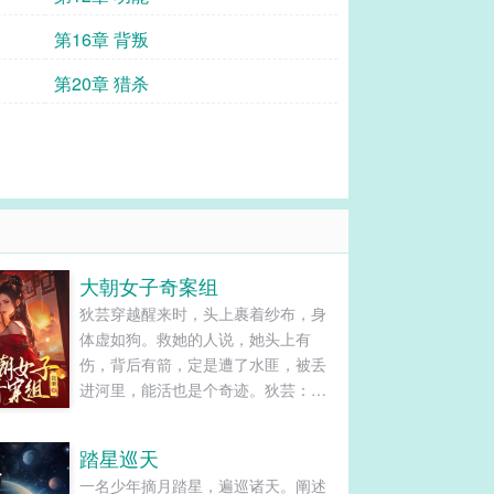
第16章 背叛
第20章 猎杀
大朝女子奇案组
狄芸穿越醒来时，头上裹着纱布，身
体虚如狗。救她的人说，她头上有
伤，背后有箭，定是遭了水匪，被丢
进河里，能活也是个奇迹。狄芸：不
可能，就没见过既不劫财又不劫色的
匪！她要找出真相，好不容易能活，
踏星巡天
不能稀里糊涂再死。谁能想，遇到一
一名少年摘月踏星，遍巡诸天。阐述
个柯南附体的皇帝大叔，走哪儿哪儿