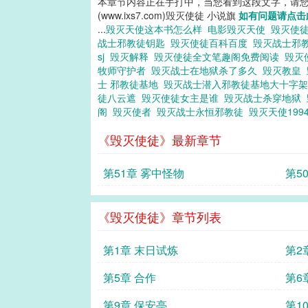
本章节内容正在手打中，当您看到这段文字，请
(www.ixs7.com)毁灭使徒 小说旗
如有问题请点击
...
毁灭天使这本书怎么样
电影毁灭天使
毁灭使
战士邪教徒钥匙
毁灭使徒百科百度
毁灭战士邪
sj
毁灭解释
毁灭使徒全文笔趣阁免费阅读
毁灭
牧师守护者
毁灭战士在地狱杀了多久
毁灭教皇
士 邪教徒基地
毁灭战士潜入邪教徒基地大十字
徒八云遮
毁灭使徒女主是谁
毁灭战士杀穿地狱
阁
毁灭使者
毁灭战士永恒邪教徒
毁灭天使199
《毁灭使徒》最新章节
第51章 雾中怪物
第5
《毁灭使徒》章节列表
第1章 末日试炼
第2
第5章 合作
第6
第9章 保安亭
第1