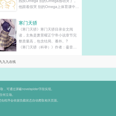
残疾Omega 别的Omega感动哭了，
他跟着假哭 别的Omega上体育课中
暑，他跟着假中暑 别的Omega发情
了，他跟着假装发情 装着装着怎么不
寒门天骄
对了呢？他脖子后面这是个啥？！身
《寒门天骄》寒门天骄目录全文阅
体怎么越来越热了？！ 校草段辞人帅
读，主角是萧景曜正宁帝小说章节完
腿长家世好，偏偏有厌O症，全校没一
整质量高，包含结局、番外。?
个Omega敢往他跟前凑，直到班里转
《寒门天骄（科举）》作者：銮音文
来一个小可怜。 他逗着逗着就忍不住
案萧景曜无父无母，凭借惊人的智商
了： “你这么香，让我咬一口呗。” 林
和商业嗅觉一路成为首富。然而一朝
与：糟糕！我还是暴露了！ 注： 1、
九九九在线
穿越，全部清零。穿越过来的萧景曜
沙雕甜文...
刚从娘胎出来，就被亲爹抱着一顿猛
哭：“儿啊，家里以后就靠你了，你可
千万不能像我一样长成个败家子啊！”
萧景曜：？貌似有亿点点不妙。萧家
通过屏蔽novelspider字段实现。
本是南川大户，奈何接连出了好几个
任何立场。
爬虫程序会依据负载状态自动爬取相关页面。
败家子，家业一...