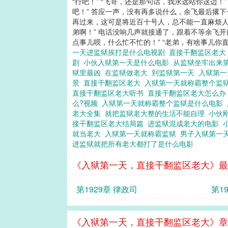
“行吧！” “飞哥，还是那句话，我永远站你这边
吧！” 答应一声，没有再多说什么，余飞最后撂
再过来，这可是将近百十号人，总不能一直麻烦人
弟啊！” 电话没响几声就接通了，跟着不等余飞开
点事儿呗，什么忙不忙的！” “老弟，有啥事儿你直接
一天进监狱挨打是什么电视剧
直接干翻监区老大
剧
小伙入狱第一天是什么电影
从监狱坐牢出来
狱里最凶
在监狱做老大
到监狱第一天
入狱第
景
直接干翻监区老大
入狱第一天就称霸整个监
直接干翻监区老大听书
直接干翻监区老大怎么
么?视频
入狱第一天就称霸整个监狱是什么电影
老大全集
就把监狱老大整的生活不能自理
小伙
接干翻监区老大结局篇
进监狱混成老大的电影
就当老大
入狱第一天就称霸监狱
男子入狱第一
进监狱就把所有老大都打了是什么电影
《入狱第一天，直接干翻监区老大》最
第1929章 律政司
第1
《入狱第一天，直接干翻监区老大》章