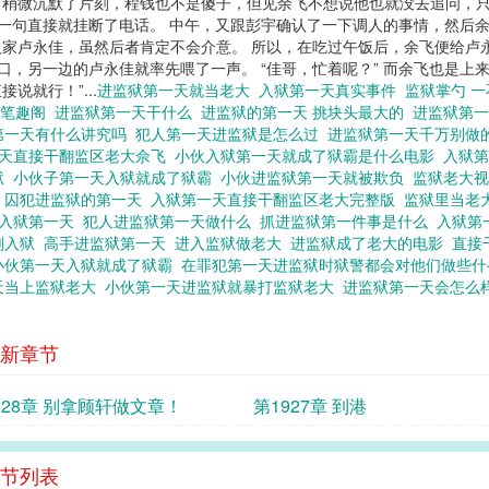
！” 稍微沉默了片刻，程钱也不是傻子，但见余飞不想说他也就没去追问，只是
下一句直接就挂断了电话。 中午，又跟彭宇确认了一下调人的事情，然后
家卢永佳，虽然后者肯定不会介意。 所以，在吃过午饭后，余飞便给卢永
口，另一边的卢永佳就率先喂了一声。 “佳哥，忙着呢？” 而余飞也是上
说就行！”...
进监狱第一天就当老大
入狱第一天真实事件
监狱掌勺 
 笔趣阁
进监狱第一天干什么
进监狱的第一天 挑块头最大的
进监狱第
第一天有什么讲究吗
犯人第一天进监狱是怎么过
进监狱第一天千万别做
一天直接干翻监区老大佘飞
小伙入狱第一天就成了狱霸是什么电影
入狱第
狱
小伙子第一天入狱就成了狱霸
小伙进监狱第一天就被欺负
监狱老大
办
囚犯进监狱的第一天
入狱第一天直接干翻监区老大完整版
监狱里当老
入狱第一天
犯人进监狱第一天做什么
抓进监狱第一件事是什么
入狱第
刚入狱
高手进监狱第一天
进入监狱做老大
进监狱成了老大的电影
直接
小伙第一天入狱就成了狱霸
在罪犯第一天进监狱时狱警都会对他们做些
天当上监狱老大
小伙第一天进监狱就暴打监狱老大
进监狱第一天会怎么
新章节
928章 别拿顾轩做文章！
第1927章 到港
节列表