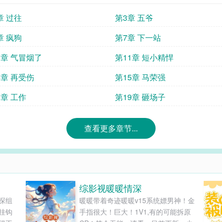
章 过往
第3章 五爷
章 疯狗
第7章 下一站
0章 气冒烟了
第11章 短小精悍
4章 再受伤
第15章 马荣强
8章 工作
第19章 砸场子
查看更多章节...
综影视暖暖情深
侦探组
暖暖带着奇迹暖暖v15系统嫖男神！金
挂钩
手指很大！巨大！1V1,有的可能拆原