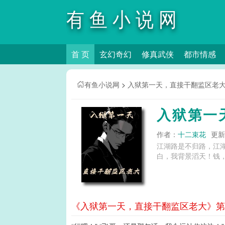
有鱼小说网
首 页
玄幻奇幻
修真武侠
都市情感
有鱼小说网
>
入狱第一天，直接干翻监区老
入狱第一
作者：
十二束花
更新时
江湖路是不归路，江
白，我背景滔天！钱，
《入狱第一天，直接干翻监区老大》第1