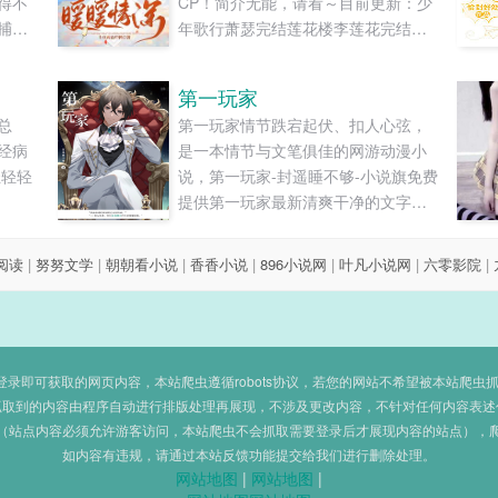
得不
CP！简介无能，请看～目前更新：少
捕？
年歌行萧瑟完结莲花楼李莲花完结女
反
生宿舍高慕南完结沉香重华玄夜完结
控未
金庸武侠世界杨康短篇完结如懿传弘
第一玩家
捕归
历后续更新云之羽南风知我意少年白
总
第一玩家情节跌宕起伏、扣人心弦，
子，
马醉春风白夜追凶、白夜破晓—韩彬
经病
是一本情节与文笔俱佳的网游动漫小
唯谋
更新ing～有匪、一念关山、山河令、
轻轻轻
说，第一玩家-封遥睡不够-小说旗免费
长风渡、大梦归......
提供第一玩家最新清爽干净的文字章
节在线阅读和TXT下载。...
8阅读
|
努努文学
|
朝朝看小说
|
香香小说
|
896小说网
|
叶凡小说网
|
六零影院
|
即可获取的网页内容，本站爬虫遵循robots协议，若您的网站不希望被本站爬虫抓取，可
抓取到的内容由程序自动进行排版处理再展现，不涉及更改内容，不针对任何内容表述
（站点内容必须允许游客访问，本站爬虫不会抓取需要登录后才展现内容的站点），
如内容有违规，请通过本站反馈功能提交给我们进行删除处理。
网站地图
|
网站地图
|