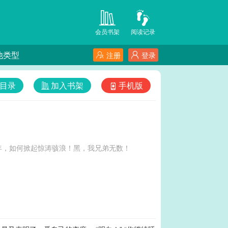
会员书架
阅读记录
他类型
注册
登录
目录
加入书架
手机版
年，如何掀起惊涛骇浪！黑，我兄弟无数！