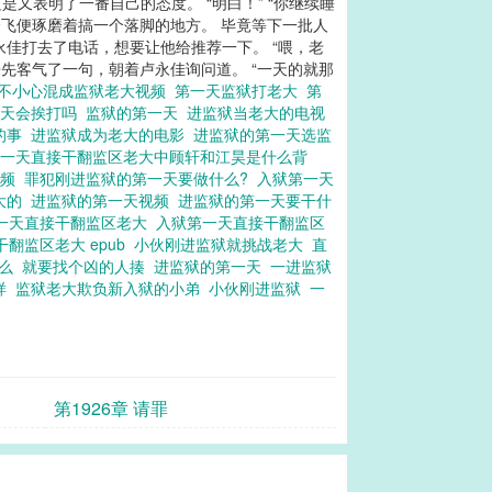
又表明了一番自己的态度。 “明白！” “你继续睡
余飞便琢磨着搞一个落脚的地方。 毕竟等下一批人
佳打去了电话，想要让他给推荐一下。 “喂，老
来先客气了一句，朝着卢永佳询问道。 “一天的就那
一不小心混成监狱老大视频
第一天监狱打老大
第
一天会挨打吗
监狱的第一天
进监狱当老大的电视
的事
进监狱成为老大的电影
进监狱的第一天选监
一天直接干翻监区老大中顾轩和江昊是什么背
视频
罪犯刚进监狱的第一天要做什么?
入狱第一天
大的
进监狱的第一天视频
进监狱的第一天要干什
一天直接干翻监区老大
入狱第一天直接干翻监区
干翻监区老大 epub
小伙刚进监狱就挑战老大
直
什么
就要找个凶的人揍
进监狱的第一天
一进监狱
样
监狱老大欺负新入狱的小弟
小伙刚进监狱
一
第1926章 请罪