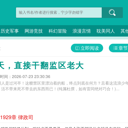
历史军事
网游竞技
科幻冒险
浪漫言情
耽美同人
其
立即阅读
章节
大
天，直接干翻监区老大
间：2026-07-23 23:30:36
湖人是过河卒！这艘禁区里漂泊着的船，终点到底在何方？且看这流浪少
活不带来死不带去的东西而已！(纯属杜撰，如有雷同绝对巧合！)...
929章 律政司