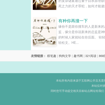
的复杂谜案通过量子自杀原理获
死之力的天才罪犯，如何才能逮
能够自由入侵他人梦境的高智商
派，如何才能让其落网？拥有操
有种你再撞一下
来能力的神秘黑手，如何才能逮
缘份不是跟你撞车的人是新来的
案？能够操控事故概率的幕后圣
监，缘分是你说新来的总监是神
如何才能让其伏法？唯智者胜，
的时候人家就站在你后面。 轻
者赢。且看天才侦探与天才......
轻松文。HE...
友情链接：
棋笔趣
|
狗狗文学
|
趣书网
|
321阅读
|
86
本站所有内容来源于互联网公开且无需登录
本站仅对
同时您可手动提交相关目标站点网址给我们