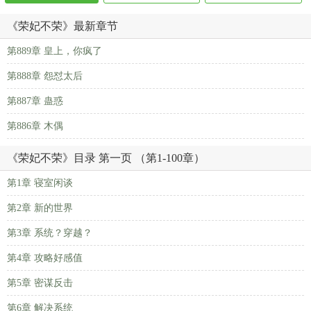
《荣妃不荣》最新章节
第889章 皇上，你疯了
第888章 怨怼太后
第887章 蛊惑
第886章 木偶
《荣妃不荣》目录 第一页 （第1-100章）
第1章 寝室闲谈
第2章 新的世界
第3章 系统？穿越？
第4章 攻略好感值
第5章 密谋反击
第6章 解决系统