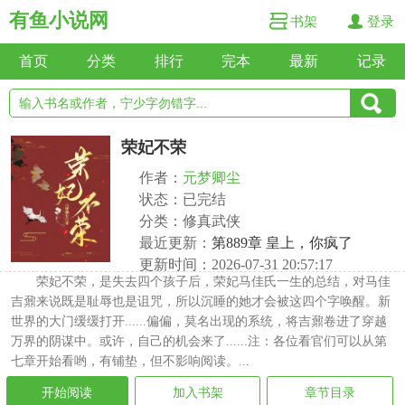
有鱼小说网
书架
登录
首页
分类
排行
完本
最新
记录
荣妃不荣
作者：
元梦卿尘
状态：已完结
分类：修真武侠
最近更新：
第889章 皇上，你疯了
更新时间：2026-07-31 20:57:17
荣妃不荣，是失去四个孩子后，荣妃马佳氏一生的总结，对马佳
吉鼐来说既是耻辱也是诅咒，所以沉睡的她才会被这四个字唤醒。新
世界的大门缓缓打开......偏偏，莫名出现的系统，将吉鼐卷进了穿越
万界的阴谋中。或许，自己的机会来了......注：各位看官们可以从第
七章开始看哟，有铺垫，但不影响阅读。...
开始阅读
加入书架
章节目录