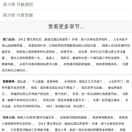
第19章 开解康熙
第20章 讨要赏赐
查看更多章节...
、
热门点击:
【HL】重生黑化后，她逼总裁以死谢罪！ 作者：易小文林知意宋宛秋
人生何处不
、
、
青山姐姐顾明澈
老婆拔我针管，让我给男助理煮醒酒汤程心怡陆沉宴
锦绣人生[快穿]爱伊莎
、
、
、
越安安
错将真心落梧桐宋时礼苏韵怡
暗香浮动
回头看，轻舟已过万重山蒋之舟沈傲
、
、
、
、
凝
重生之窈窈再爱我一次
蛊真人
我死后，爹娘和夫君一个都没疯江寻时连道秋
天
、
、
、
、
鹅奏鸣曲
从前不待春风慢祝如星许云毅
此恨难消我奶奶烟烟
朝来寒雨晚来风
旧爱
、
泯灭程衍之柳欣欣
、
、
、
更新榜单:
漫仙途
下山退婚：逍遥神医
全球游戏：领地又又又升级了
上交时空门，我
、
、
、
带华夏开发异世界
模拟：诡异看见我后决定不降临了
我在异界当反贼
修仙界破烂
、
、
、
、
王
穿越四合院之开局落户四合院
瘸子的剑
官场：这一世从拯救红色娇妻开始
综影
、
、
、
视：她脑子有病却过分强大
邪龙出狱：我送未婚妻全家升天！
全家一起穿越去修仙
长
、
、
生仙途：从苟在空间种田开始
NBA：加强版G6汤，科比跪了
、
、
、
完本小说:
锦绣人生[快穿]爱伊莎越安安
此恨难消我奶奶烟烟
朝来寒雨晚来风
错将真
、
心落梧桐宋时礼苏韵怡
【HL】重生黑化后，她逼总裁以死谢罪！ 作者：易小文林知意宋宛
、
、
、
秋
行至爱意消散处江言傅秦书雅
重生八零，爸妈！我自有我的荣耀姜老师魏杳
吞噬