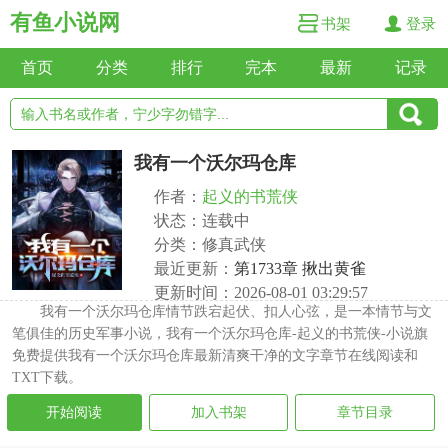
有鱼小说网
书架
登录
首页
分类
排行
完本
最新
记录
我有一个沃尔玛仓库
作者：
起义的书荒侠
状态：连载中
分类：修真武侠
最近更新：
第1733章 揪出黄雀
更新时间：2026-08-01 03:29:57
我有一个沃尔玛仓库情节跌宕起伏、扣人心弦，是一本情节与文
笔俱佳的历史军事小说，我有一个沃尔玛仓库-起义的书荒侠-小说旗
免费提供我有一个沃尔玛仓库最新清爽干净的文字章节在线阅读和
TXT下载。
开始阅读
加入书架
章节目录