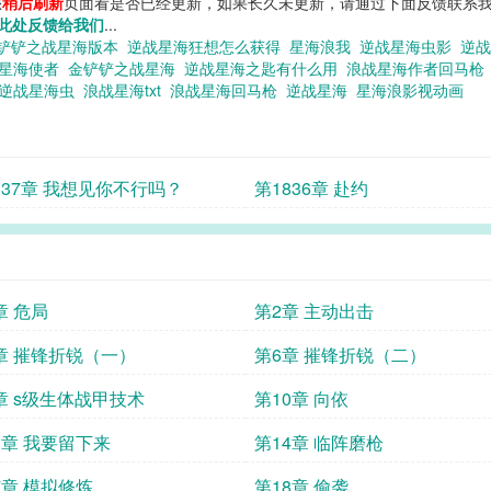
您
稍后刷新
页面看是否已经更新，如果长久未更新，请通过下面反馈联系我
此处反馈给我们
...
铲铲之战星海版本
逆战星海狂想怎么获得
星海浪我
逆战星海虫影
逆
战星海使者
金铲铲之战星海
逆战星海之匙有什么用
浪战星海作者回马
逆战星海虫
浪战星海txt
浪战星海回马枪
逆战星海
星海浪影视动画
837章 我想见你不行吗？
第1836章 赴约
章 危局
第2章 主动出击
章 摧锋折锐（一）
第6章 摧锋折锐（二）
章 s级生体战甲技术
第10章 向依
3章 我要留下来
第14章 临阵磨枪
7章 模拟修炼
第18章 偷袭