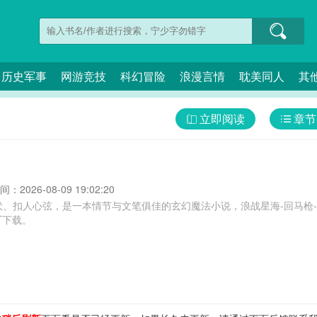
历史军事
网游竞技
科幻冒险
浪漫言情
耽美同人
其
立即阅读
章节
：2026-08-09 19:02:20
伏、扣人心弦，是一本情节与文笔俱佳的玄幻魔法小说，浪战星海-回马枪
T下载。