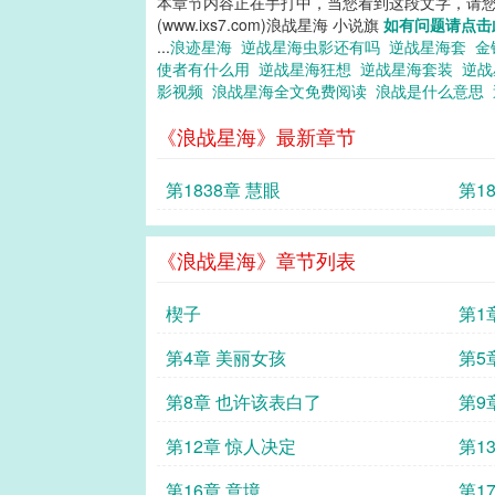
本章节内容正在手打中，当您看到这段文字，请
(www.ixs7.com)浪战星海 小说旗
如有问题请点击
...
浪迹星海
逆战星海虫影还有吗
逆战星海套
金
使者有什么用
逆战星海狂想
逆战星海套装
逆
影视频
浪战星海全文免费阅读
浪战是什么意思
《浪战星海》最新章节
第1838章 慧眼
第1
《浪战星海》章节列表
楔子
第1
第4章 美丽女孩
第5
第8章 也许该表白了
第9
第12章 惊人决定
第1
第16章 意境
第1