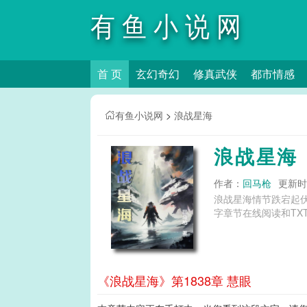
有鱼小说网
首 页
玄幻奇幻
修真武侠
都市情感
有鱼小说网
>
浪战星海
浪战星海
作者：
回马枪
更新时间
浪战星海情节跌宕起
字章节在线阅读和TX
《浪战星海》第1838章 慧眼