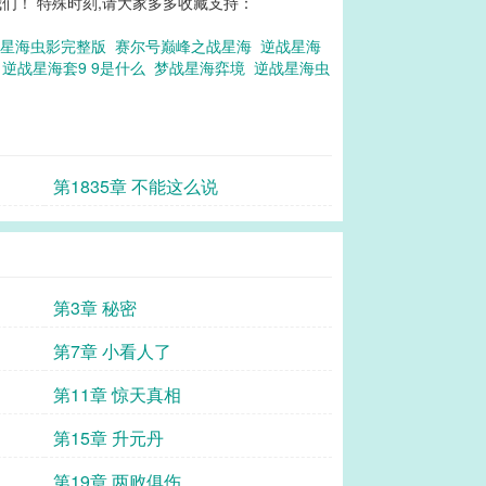
们！ 特殊时刻,请大家多多收藏支持：
战星海虫影完整版
赛尔号巅峰之战星海
逆战星海
枪
逆战星海套9 9是什么
梦战星海弈境
逆战星海虫
第1835章 不能这么说
第3章 秘密
第7章 小看人了
第11章 惊天真相
第15章 升元丹
第19章 两败俱伤