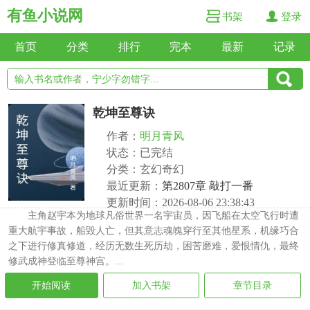
有鱼小说网
书架
登录
首页
分类
排行
完本
最新
记录
乾坤至尊诀
作者：
明月青风
状态：已完结
分类：玄幻奇幻
最近更新：
第2807章 敲打一番
更新时间：2026-08-06 23:38:43
主角赵宇本为地球凡俗世界一名宇宙员，因飞船在太空飞行时遭
重大航宇事故，船毁人亡，但其意志魂魄穿行至其他星系，机缘巧合
之下进行修真修道，经历无数生死历劫，困苦磨难，爱恨情仇，最终
修武成神登临至尊神宫。...
开始阅读
加入书架
章节目录