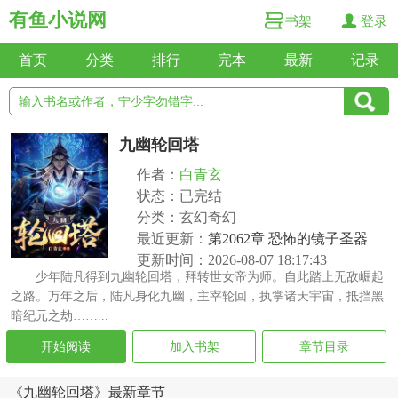
有鱼小说网
书架
登录
首页
分类
排行
完本
最新
记录
九幽轮回塔
作者：
白青玄
状态：已完结
分类：玄幻奇幻
最近更新：
第2062章 恐怖的镜子圣器
更新时间：2026-08-07 18:17:43
少年陆凡得到九幽轮回塔，拜转世女帝为师。自此踏上无敌崛起
之路。万年之后，陆凡身化九幽，主宰轮回，执掌诸天宇宙，抵挡黑
暗纪元之劫……...
开始阅读
加入书架
章节目录
《九幽轮回塔》最新章节