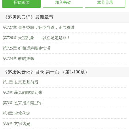
开始阅读
加入书架
章节目录
《盛唐风云记》最新章节
第727章 皇帝昏聩，奸臣当道，正气难维
第726章 天宝乱象——以立场定是非！
第725章 奸相运筹酷吏忙活
第724章 驴驹拔橛
《盛唐风云记》目录 第一页 （第1-100章）
第1章 玄宗登基前后
第2章 暴风雨即将到来
第3章 玄宗指挥禁卫军
第4章 尘埃落定
第5章 玄宗诸妃