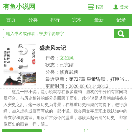
有鱼小说网
书架
登录
首页
分类
排行
完本
最新
记录
盛唐风云记
作者：
文如风
状态：已完结
分类：修真武侠
最近更新：
第727章 皇帝昏聩，奸臣当道，正气难维
更新时间：2026-08-03 14:00:12
这是一部小说，是小说就存在很多虚构，虚构的部分如有雷同纯
属巧合。与历史相符的部分是回顾了历史。此小说是以唐朝由强盛步
入安史之乱，这一段历史为背景，在尊重历史框架的前提下，进行演
绎，加入虚构成份而写成的一部小说。我会用文字呈现出我认知中的
唐玄宗和唐肃宗。那段旷古烁今的盛世，那段风起云涌的历史，都将
像历史的画卷一样，随...