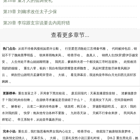
第18章 董才人的低调丧礼
第19章 刘幽求改任太子少保
第20章 李琮跟玄宗说要去内苑狩猎
查看更多章节...
、
、
热门点击:
从前不待春风慢祝如星许云毅
行至爱意消散处江言傅秦书雅
代码被掉包后，销
、
、
、
、
冠不干了魏南晨季明磊
朝来寒雨晚来风
暗香浮动
蛊真人
锦绣人生[快穿]爱伊莎越安
、
、
、
安
人生何处不青山姐姐顾明澈
我死后，爹娘和夫君一个都没疯江寻时连道秋
此恨难消
、
、
我奶奶烟烟
重生八零，爸妈！我自有我的荣耀姜老师魏杳
风起时爱意散尽林青风顾汐
、
、
、
云
鹤别空山踏明月孟谦荀宋雪诗
大祸
看见弹幕后，我送狗皇帝和白月光归西元辰轩苏
、
婉婉
、
、
更新榜单:
重生首富之子，开局拿下黑丝校花
废后回现代：天幕直播震惊皇朝
渣爹抛妻弃
、
、
子？我们吃肉你别馋
在崩铁寻求邂逅是否搞错了什么？
天道闺女下凡间，空间异能种田
、
、
、
、
、
忙
解春衫
云老二一家的传奇故事
镇龙棺，阎王命
穿越影视剧吃瓜
赵大：我的
、
、
、
、
水浒我的国
快穿：炮灰他专治各种不要脸
九转吞天诀
天赋不行拿命来拼
民间风水
、
、
师笔记
帝王系制卡，从始皇帝嬴政开始
、
、
、
完本小说:
重生后，我打脸恶毒狗男女我内心论文
暗香浮动
彻底毁了她唐朝淮唐梦绮
、
、
、
、
炮灰情史旧情人
天幕尽头
大祸
江晏礼安然小说江晏礼时候
【HL】重生黑化后，她