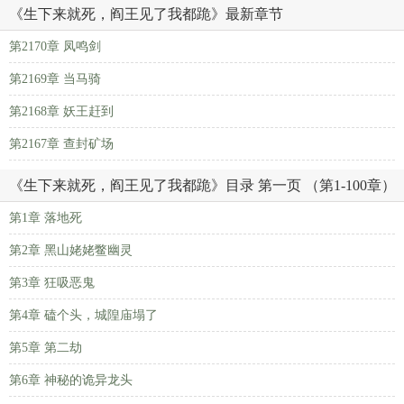
《生下来就死，阎王见了我都跪》最新章节
第2170章 凤鸣剑
第2169章 当马骑
第2168章 妖王赶到
第2167章 查封矿场
《生下来就死，阎王见了我都跪》目录 第一页 （第1-100章）
第1章 落地死
第2章 黑山姥姥鳖幽灵
第3章 狂吸恶鬼
第4章 磕个头，城隍庙塌了
第5章 第二劫
第6章 神秘的诡异龙头