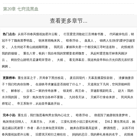
第20章 七窍流黑血
查看更多章节...
、
、
热门点击:
从前不待春风慢祝如星许云毅
行至爱意消散处江言傅秦书雅
代码被掉包后，销
、
、
、
、
冠不干了魏南晨季明磊
朝来寒雨晚来风
暗香浮动
蛊真人
锦绣人生[快穿]爱伊莎越安
、
、
、
安
人生何处不青山姐姐顾明澈
我死后，爹娘和夫君一个都没疯江寻时连道秋
此恨难消
、
、
我奶奶烟烟
重生八零，爸妈！我自有我的荣耀姜老师魏杳
风起时爱意散尽林青风顾汐
、
、
、
云
鹤别空山踏明月孟谦荀宋雪诗
大祸
看见弹幕后，我送狗皇帝和白月光归西元辰轩苏
、
婉婉
、
、
更新榜单:
重生首富之子，开局拿下黑丝校花
废后回现代：天幕直播震惊皇朝
渣爹抛妻弃
、
、
子？我们吃肉你别馋
在崩铁寻求邂逅是否搞错了什么？
天道闺女下凡间，空间异能种田
、
、
、
、
、
忙
解春衫
云老二一家的传奇故事
镇龙棺，阎王命
穿越影视剧吃瓜
赵大：我的
、
、
、
、
水浒我的国
快穿：炮灰他专治各种不要脸
九转吞天诀
天赋不行拿命来拼
民间风水
、
、
师笔记
帝王系制卡，从始皇帝嬴政开始
、
、
、
完本小说:
重生后，我打脸恶毒狗男女我内心论文
暗香浮动
彻底毁了她唐朝淮唐梦绮
、
、
、
、
炮灰情史旧情人
天幕尽头
大祸
江晏礼安然小说江晏礼时候
【HL】重生黑化后，她
、
、
、
逼总裁以死谢罪！ 作者：易小文林知意宋宛秋
她来自星际最高监狱
醉酒情思
从前不待
、
、
、
春风慢祝如星许云毅
旧爱泯灭程衍之柳欣欣
妈妈的忌日，我的葬礼爸爸的名字
此恨难