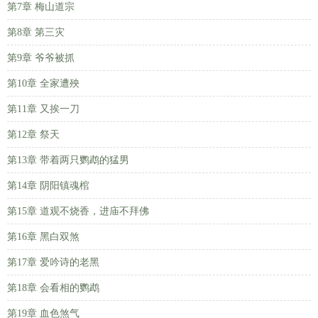
第7章 梅山道宗
第8章 第三灾
第9章 爷爷被抓
第10章 全家遭殃
第11章 又挨一刀
第12章 祭天
第13章 带着两只鹦鹉的猛男
第14章 阴阳镇魂棺
第15章 道观不烧香，进庙不拜佛
第16章 黑白双煞
第17章 爱吟诗的老黑
第18章 会看相的鹦鹉
第19章 血色煞气