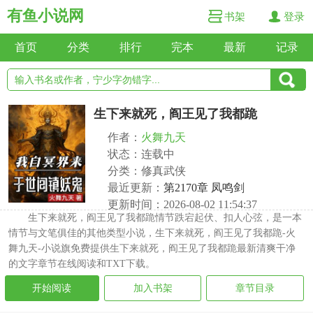
有鱼小说网
书架
登录
首页
分类
排行
完本
最新
记录
生下来就死，阎王见了我都跪
作者：
火舞九天
状态：连载中
分类：修真武侠
最近更新：
第2170章 凤鸣剑
更新时间：2026-08-02 11:54:37
生下来就死，阎王见了我都跪情节跌宕起伏、扣人心弦，是一本
情节与文笔俱佳的其他类型小说，生下来就死，阎王见了我都跪-火
舞九天-小说旗免费提供生下来就死，阎王见了我都跪最新清爽干净
的文字章节在线阅读和TXT下载。
开始阅读
加入书架
章节目录