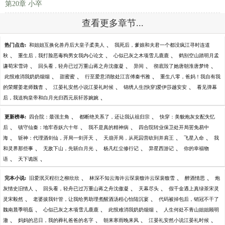
第20章 小卒
查看更多章节...
、
热门点击:
和姐姐互换化兽丹后大皇子柔美人
我死后，爹娘和夫君一个都没疯江寻时连道
、
、
、
秋
重生后，我打脸恶毒狗男女我内心论文
心似已灰之木项雪儿鹿鹿
鹤别空山踏明月孟
、
、
、
、
谦荀宋雪诗
回头看，轻舟已过万重山蒋之舟沈傲凝
异间
彻底毁了她唐朝淮唐梦绮
、
、
、
此恨难消我奶奶烟烟
甜蜜蜜
行至爱意消散处江言傅秦书雅
重生八零，爸妈！我自有我
、
、
、
的荣耀姜老师魏杳
江晏礼安然小说江晏礼时候
锦绣人生[快穿]爱伊莎越安安
看见弹幕
、
后，我送狗皇帝和白月光归西元辰轩苏婉婉
、
、
更新榜单:
四合院：最强主角
都断绝关系了，还让我认祖归宗
快穿：美貌炮灰女配失忆
、
、
、
后
镇守仙秦：地牢吞妖六十年
我不是真的精神病
四合院转业保卫处开局罢免易中
、
、
、
、
海
斩神：代理酒剑仙，开局一剑开天
天崩开局，从死囚营砍到并肩王
飞星入命
我
、
、
、
、
和灵界那些事
无敌下山，先斩白月光
杨凡红尘修行记
异星西游记
你的幸福物
、
、
语
天下诡医
、
、
、
完本小说:
旧爱泯灭程衍之柳欣欣
林深不知云海许云琛裴馥许云琛裴馥雪
醉酒情思
炮
、
、
、
灰情史旧情人
回头看，轻舟已过万重山蒋之舟沈傲凝
天幕尽头
假千金遇上真绿茶宋灵
、
、
灵宋毅然
老婆拔我针管，让我给男助理煮醒酒汤程心怡陆沉宴
代码被掉包后，销冠不干了
、
、
、
魏南晨季明磊
心似已灰之木项雪儿鹿鹿
此恨难消我奶奶烟烟
人生何处不青山姐姐顾明
、
、
、
、
澈
妈妈的忌日，我的葬礼爸爸的名字
朝来寒雨晚来风
江晏礼安然小说江晏礼时候