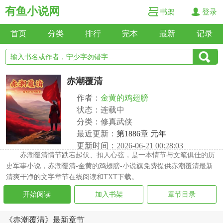
有鱼小说网
书架
登录
首页
分类
排行
完本
最新
记录
赤潮覆清
作者：
金黄的鸡翅膀
状态：连载中
分类：修真武侠
最近更新：
第1886章 元年
更新时间：2026-06-21 00:28:03
赤潮覆清情节跌宕起伏、扣人心弦，是一本情节与文笔俱佳的历
史军事小说，赤潮覆清-金黄的鸡翅膀-小说旗免费提供赤潮覆清最新
清爽干净的文字章节在线阅读和TXT下载。
开始阅读
加入书架
章节目录
《赤潮覆清》最新章节