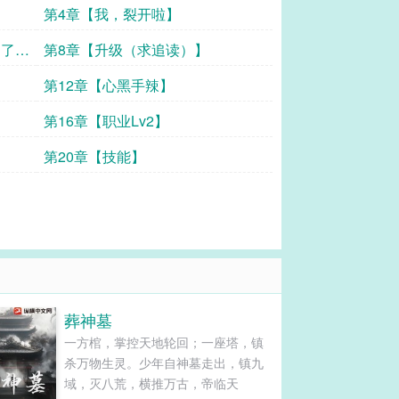
】
第4章【我，裂开啦】
白了
第8章【升级（求追读）】
第12章【心黑手辣】
第16章【职业Lv2】
第20章【技能】
葬神墓
一方棺，掌控天地轮回；一座塔，镇
杀万物生灵。少年自神墓走出，镇九
域，灭八荒，横推万古，帝临天