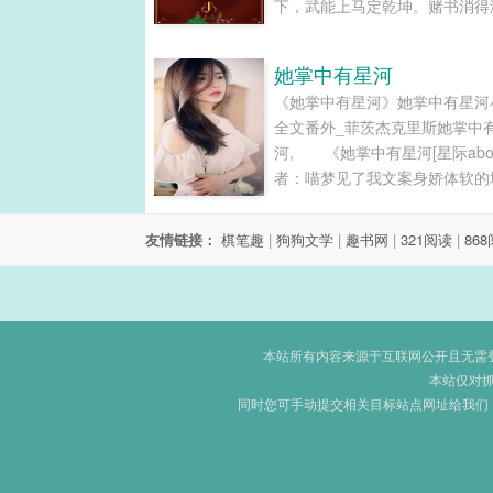
下，武能上马定乾坤。赌书消得
香，当时只道是寻常。如此修齐
平，举案齐眉，本是陈矩的妄想
她掌中有星河
当他转世为邢夫人的儿子贾璋后
《她掌中有星河》她掌中有星河
一切都将成为现实。排雷：1：
全文番外_菲茨杰克里斯她掌中
黛玉，不喜欢黛玉女主的勿入。
河, 《她掌中有星河[星际abo
主是古代人穿红楼，不知道剧情
者：喵梦见了我文案身娇体软的
一些问题的看法就是纯古人观点
少女穿越到陌生星际时代成为一
黑二房和王夫人，不喜勿入。注
加身娇体软的oga作者硬塞过去
项：1：作者三次元比较忙，不
友情链接：
棋笔趣
|
狗狗文学
|
趣书网
|
321阅读
|
86
一个自强不息的〖女强剧本〗本
日更（会尽量），但入V必完结
跟随女主视角去‘体验’未来的星
心。2：会不定时捉虫，不会影
宙，体验跟碳基人类不同的生命
读，恳请各位可爱的读者们批评
式，去看一个古早味儿的地球灵
正！3：为了不影响阅读体验，
何融入星际时代，以及最后是否
本站所有内容来源于互联网公开且无需登录
点自定义感谢，现在文案处统一
成了‘本宇宙’的巅峰存在？【设定.
本站仅对
打赏和灌溉营养液的读者。感谢
同时您可手动提交相关目标站点网址给我们
的支持与喜欢！...