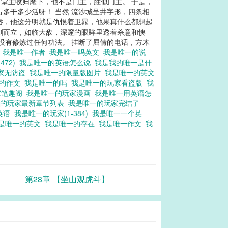
堂主收归麾下，他不是门主，胜似门主。 于是，
多干多少活呀！ 当然 流沙城呈井字形，四条相
唇，他这分明就是仇恨着卫晁，他果真什么都想起
剑而立，如临大敌，深邃的眼眸里透着杀意和懊
没有修炼过任何功法。 挂断了屈倩的电话，方木
文
我是唯一作者
我是唯一吗英文
我是唯一的说
472)
我是唯一的英语怎么说
我是我的唯一是什
家无防盗
我是唯一的限量版图片
我是唯一的英文
一的作文
我是唯一的吗
我是唯一的玩家看盗版
我
家笔趣阁
我是唯一的玩家漫画
我是唯一用英语怎
一的玩家最新章节列表
我是唯一的玩家完结了
英语
我是唯一的玩家(1-384)
我是唯一一个英
是唯一的英文
我是唯一的存在
我是唯一作文
我
第28章 【坐山观虎斗】