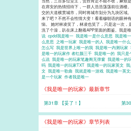
当然，三百多位堂主，贺胜肯定不能不收，麻烦是
在席安的热情招待下，一群人浩浩荡荡前往酒楼。
交的大道横贯城市，同时将城市划分为九块区域。
来了吧？不然不会性情大变！看着穆朝语的眼神有
恼。 她对林凌笑了，林凌也笑了，只是这一次，
洗了个澡，趴在床上翻着APP里面的图鉴。
我是
说
cpdd我是唯一
我是唯一是什么意思
我是唯
么意思
之唯一玩家
我是唯一的人
我是唯一什
怎么写
我是世界上唯一的我
我是唯一内测玩家
是唯一的玩家作 者红颜三千
我是唯一的
我只是
么说
我是唯一的玩家笔趣阁无弹窗
我是唯一的
吗
我是唯一的玩家TXT
我是唯一的玩家英文
我
文
我是唯一歌曲
我就是唯一游戏
我是唯一英
是一个玩家
作者我是唯一
《我是唯一的玩家》最新章节
第31章 【妥了！】
第3
证明
《我是唯一的玩家》章节列表