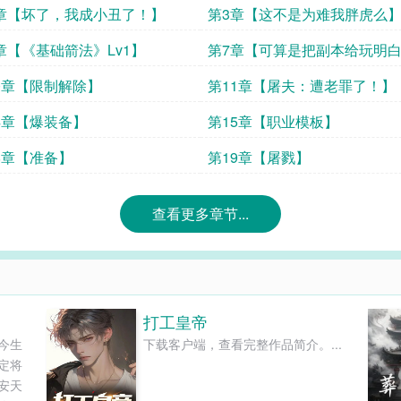
章【坏了，我成小丑了！】
第3章【这不是为难我胖虎么
章【《基础箭法》Lv1】
第7章【可算是把副本给玩明
（求追读）】
0章【限制解除】
第11章【屠夫：遭老罪了！】
4章【爆装备】
第15章【职业模板】
8章【准备】
第19章【屠戮】
查看更多章节...
打工皇帝
今生
下载客户端，查看完整作品简介。...
定将
安天