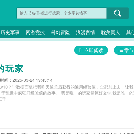
历史军事
网游竞技
科幻冒险
浪漫言情
耽美同人
其
立即阅读
章节
的玩家
间：2025-03-24 19:43:14
看职业模板的极限！”这是一个拥有游戏
我是唯一的玩家篱笆好文学,我是唯一的玩家笔趣阁,我是唯一的玩家起点,我是唯一
三千
】