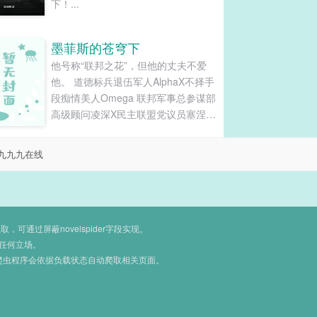
下！...
墨菲斯的苍穹下
他号称“联邦之花”，但他的丈夫不爱
他。 道德标兵退伍军人AlphaX不择手
段痴情美人Omega 联邦军事总参谋部
高级顾问凌深X民主联盟党议员塞涅尔
·艾希曼 年上大6岁，事业线主受，受
追攻，非典型强制（没有小黑屋），
九九九在线
生怀流，荤素均衡，HE - 出身政治世
家的塞涅尔有着一头金发和一双如宝
石一般澄澈明亮的蓝眼睛，号称“联邦
之花”，是墨菲斯的Alpha们最想得到
的Omega。他十六岁就爱上了现在的
通过屏蔽novelspider字段实现。
Alpha丈夫，但他的丈夫不爱他。 因
任何立场。
爬虫程序会依据负载状态自动爬取相关页面。
伤被迫退役的凌深中校和整个联邦最
受瞩目的Omega政客结婚了，他们的
婚约始于父辈在战场上的约定。他是
全民皆知的战争英雄，但他痛恨战争