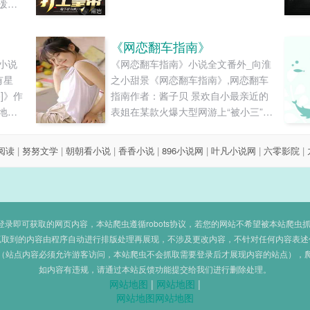
泼茶
治
。可
《网恋翻车指南》
，这
小说
《网恋翻车指南》小说全文番外_向淮
女主是
有星
之小甜景《网恋翻车指南》,网恋翻车
2：男
]》作
指南作者：酱子贝 景欢自小最亲近的
，对
地球
表姐在某款火爆大型网游上“被小三”：
。3：
个更
付出感情后才知道对方是个有女朋友
意事
的却是
的混蛋。 在被游戏里的人网络暴力数
能保证
8阅读
|
努努文学
|
朝朝看小说
|
香香小说
|
896小说网
|
叶凡小说网
|
六零影院
|
文会
日后，表姐一气之下悲愤出国。 景欢
，比
际宇
咽不下这口气，决定用男人的办法帮
响阅
模
表姐报仇买一个游戏号，在网游杀那
指
魂如
个渣男千万遍。 以他本游戏开服大神
作者没
进化
的实力和操作，把人杀退服，那还不
即可获取的网页内容，本站爬虫遵循robots协议，若您的网站不希望被本站爬虫抓取，可
感谢
..
是分分钟？！ 他斗志昂扬地杀上线，
抓取到的内容由程序自动进行排版处理再展现，不涉及更改内容，不针对任何内容表述
大家
（站点内容必须允许游客访问，本站爬虫不会抓取需要登录后才展现内容的站点），
经过一番侦查后却发现这渣男他妈是
如内容有违规，请通过本站反馈功能提交给我们进行删除处理。
全服第一输出、高手榜第一、富豪榜
网站地图
|
网站地图
|
第一、人气榜第一、名气榜第一。...
网站地图
网站地图