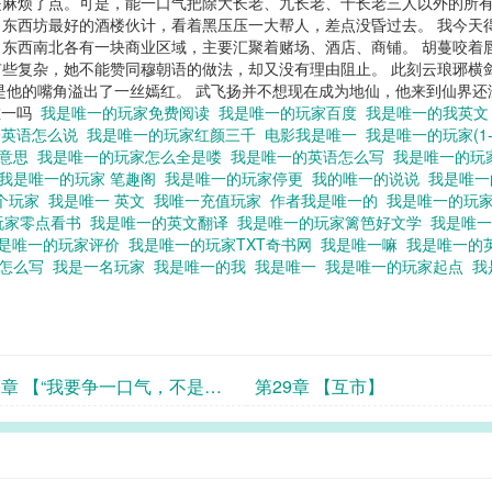
麻烦了点。可是，能一口气把除大长老、九长老、十长老三人以外的所有
东西坊最好的酒楼伙计，看着黑压压一大帮人，差点没昏过去。 我今天得
东西南北各有一块商业区域，主要汇聚着赌场、酒店、商铺。 胡蔓咬着
些复杂，她不能赞同穆朝语的做法，却又没有理由阻止。 此刻云琅琊横
是他的嘴角溢出了一丝嫣红。 武飞扬并不想现在成为地仙，他来到仙界还
唯一吗
我是唯一的玩家免费阅读
我是唯一的玩家百度
我是唯一的我英
一英语怎么说
我是唯一的玩家红颜三千
电影我是唯一
我是唯一的玩家(1-
么意思
我是唯一的玩家怎么全是喽
我是唯一的英语怎么写
我是唯一的玩
我是唯一的玩家 笔趣阁
我是唯一的玩家停更
我的唯一的说说
我是唯
个玩家
我是唯一 英文
我唯一充值玩家
作者我是唯一的
我是唯一的玩
玩家零点看书
我是唯一的英文翻译
我是唯一的玩家篱笆好文学
我是唯
是唯一的玩家评价
我是唯一的玩家TXT奇书网
我是唯一嘛
我是唯一的
文怎么写
我是一名玩家
我是唯一的我
我是唯一
我是唯一的玩家起点
我
0章 【“我要争一口气，不是想
第29章 【互市】
我有多么了不起。”】