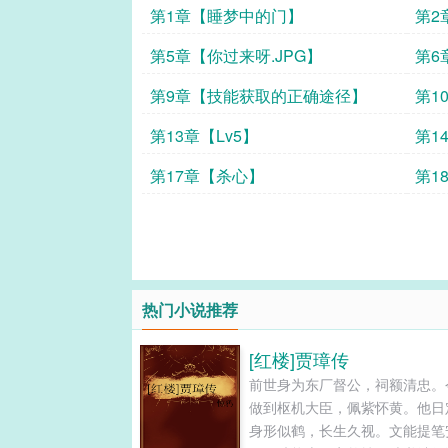
第1章【睡梦中的门】
第2
第5章【你过来呀.JPG】
第6
第9章【技能获取的正确途径】
第1
第13章【Lv5】
第1
第17章【杀心】
第1
热门小说推荐
[红楼]贾璋传
前世身为东厂督公，祠额清忠。
做到枢机大臣，佩紫怀黄。他日
身形似鹤，长生久视。文能提笔