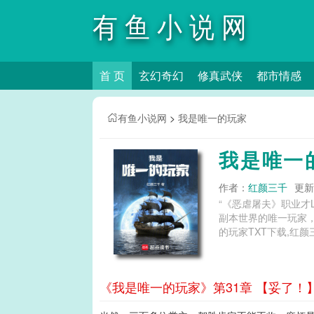
有鱼小说网
首 页
玄幻奇幻
修真武侠
都市情感
有鱼小说网
>
我是唯一的玩家
我是唯一
作者：
红颜三千
更新时
“《恶虐屠夫》职业才Lv10？” “数据面板把我昨天通关后获得的通用经验值，全部加上去，让我看
副本世界的唯一玩家，于乱世中疯狂肝经验值的故事。 
的玩家TXT下载,红颜
《我是唯一的玩家》第31章 【妥了！