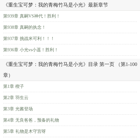
《重生宝可梦：我的青梅竹马是小光》最新章节
第939章 真嗣VS神代！胜利！
第938章 真嗣的执念！
第937章 挑战米可利！！！
第936章 小光vs小遥！胜利！
《重生宝可梦：我的青梅竹马是小光》目录 第一页 （第1-100
章）
第1章 楔子
第2章 羽生云
第3章 光酱登场
第4章 无良爸爸，预备的礼物
第5章 礼物是木守宫呀