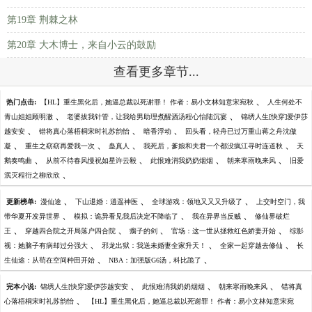
第19章 荆棘之林
第20章 大木博士，来自小云的鼓励
查看更多章节...
、
热门点击:
【HL】重生黑化后，她逼总裁以死谢罪！ 作者：易小文林知意宋宛秋
人生何处不
、
、
青山姐姐顾明澈
老婆拔我针管，让我给男助理煮醒酒汤程心怡陆沉宴
锦绣人生[快穿]爱伊莎
、
、
、
越安安
错将真心落梧桐宋时礼苏韵怡
暗香浮动
回头看，轻舟已过万重山蒋之舟沈傲
、
、
、
、
凝
重生之窈窈再爱我一次
蛊真人
我死后，爹娘和夫君一个都没疯江寻时连道秋
天
、
、
、
、
鹅奏鸣曲
从前不待春风慢祝如星许云毅
此恨难消我奶奶烟烟
朝来寒雨晚来风
旧爱
、
泯灭程衍之柳欣欣
、
、
、
更新榜单:
漫仙途
下山退婚：逍遥神医
全球游戏：领地又又又升级了
上交时空门，我
、
、
、
带华夏开发异世界
模拟：诡异看见我后决定不降临了
我在异界当反贼
修仙界破烂
、
、
、
、
王
穿越四合院之开局落户四合院
瘸子的剑
官场：这一世从拯救红色娇妻开始
综影
、
、
、
视：她脑子有病却过分强大
邪龙出狱：我送未婚妻全家升天！
全家一起穿越去修仙
长
、
、
生仙途：从苟在空间种田开始
NBA：加强版G6汤，科比跪了
、
、
、
完本小说:
锦绣人生[快穿]爱伊莎越安安
此恨难消我奶奶烟烟
朝来寒雨晚来风
错将真
、
心落梧桐宋时礼苏韵怡
【HL】重生黑化后，她逼总裁以死谢罪！ 作者：易小文林知意宋宛