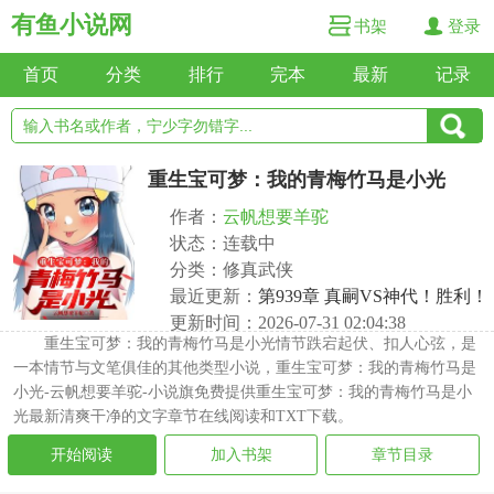
有鱼小说网
书架
登录
首页
分类
排行
完本
最新
记录
重生宝可梦：我的青梅竹马是小光
作者：
云帆想要羊驼
状态：连载中
分类：修真武侠
最近更新：
第939章 真嗣VS神代！胜利！
更新时间：2026-07-31 02:04:38
重生宝可梦：我的青梅竹马是小光情节跌宕起伏、扣人心弦，是
一本情节与文笔俱佳的其他类型小说，重生宝可梦：我的青梅竹马是
小光-云帆想要羊驼-小说旗免费提供重生宝可梦：我的青梅竹马是小
光最新清爽干净的文字章节在线阅读和TXT下载。
开始阅读
加入书架
章节目录