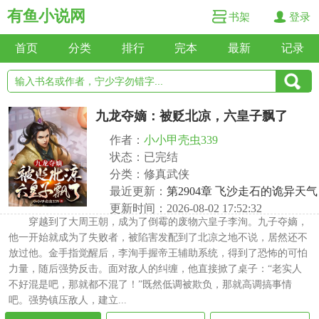
有鱼小说网
书架
登录
首页
分类
排行
完本
最新
记录
九龙夺嫡：被贬北凉，六皇子飘了
作者：
小小甲壳虫339
状态：已完结
分类：修真武侠
最近更新：
第2904章 飞沙走石的诡异天气
更新时间：2026-08-02 17:52:32
穿越到了大周王朝，成为了倒霉的废物六皇子李洵。九子夺嫡，
他一开始就成为了失败者，被陷害发配到了北凉之地不说，居然还不
放过他。金手指觉醒后，李洵手握帝王辅助系统，得到了恐怖的可怕
力量，随后强势反击。面对敌人的纠缠，他直接掀了桌子：“老实人
不好混是吧，那就都不混了！”既然低调被欺负，那就高调搞事情
吧。强势镇压敌人，建立...