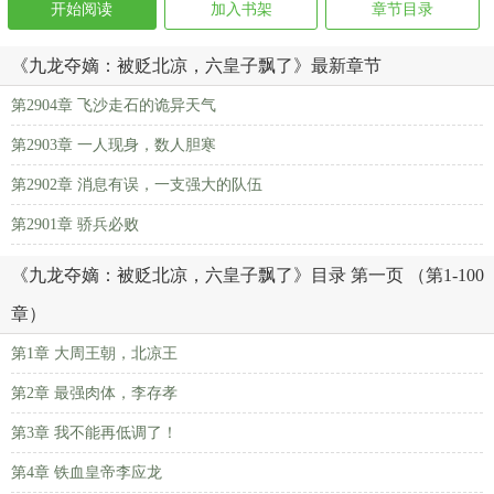
开始阅读
加入书架
章节目录
《九龙夺嫡：被贬北凉，六皇子飘了》最新章节
第2904章 飞沙走石的诡异天气
第2903章 一人现身，数人胆寒
第2902章 消息有误，一支强大的队伍
第2901章 骄兵必败
《九龙夺嫡：被贬北凉，六皇子飘了》目录 第一页 （第1-100
章）
第1章 大周王朝，北凉王
第2章 最强肉体，李存孝
第3章 我不能再低调了！
第4章 铁血皇帝李应龙