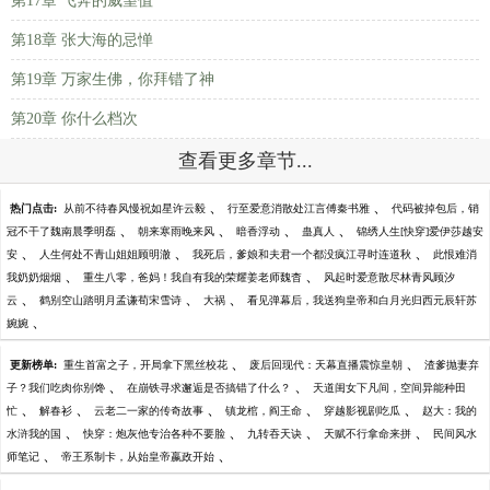
第17章 飞奔的威望值
第18章 张大海的忌惮
第19章 万家生佛，你拜错了神
第20章 你什么档次
查看更多章节...
、
、
热门点击:
从前不待春风慢祝如星许云毅
行至爱意消散处江言傅秦书雅
代码被掉包后，销
、
、
、
、
冠不干了魏南晨季明磊
朝来寒雨晚来风
暗香浮动
蛊真人
锦绣人生[快穿]爱伊莎越安
、
、
、
安
人生何处不青山姐姐顾明澈
我死后，爹娘和夫君一个都没疯江寻时连道秋
此恨难消
、
、
我奶奶烟烟
重生八零，爸妈！我自有我的荣耀姜老师魏杳
风起时爱意散尽林青风顾汐
、
、
、
云
鹤别空山踏明月孟谦荀宋雪诗
大祸
看见弹幕后，我送狗皇帝和白月光归西元辰轩苏
、
婉婉
、
、
更新榜单:
重生首富之子，开局拿下黑丝校花
废后回现代：天幕直播震惊皇朝
渣爹抛妻弃
、
、
子？我们吃肉你别馋
在崩铁寻求邂逅是否搞错了什么？
天道闺女下凡间，空间异能种田
、
、
、
、
、
忙
解春衫
云老二一家的传奇故事
镇龙棺，阎王命
穿越影视剧吃瓜
赵大：我的
、
、
、
、
水浒我的国
快穿：炮灰他专治各种不要脸
九转吞天诀
天赋不行拿命来拼
民间风水
、
、
师笔记
帝王系制卡，从始皇帝嬴政开始