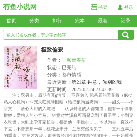
有鱼小说网
书架
登录
首页
分类
排行
完本
最新
记录
极致偏宠
作者：
一颗青春痘
状态：已完结
分类：都市情感
最近更新：
第21章 钟意，你别凶我
更新时间：2025-02-24 23:47:39
注：双男主，后期有互g情节， 不喜勿入 绿茶届的天花板（疯批
粘人心机狗）pk宠夫狂魔睁眼瞎（错把狼狗当奶狗） ——甜文——小
甜文——放心大胆的入坑吧—— 认识钟意的人都知道，他有一个喜欢
撒娇，爱粘人的小竹马。 钟意对兰溪真可谓是宠到了骨子里，小到穿
衣吃饭，大到上学开家长会，都是他一手操办…… 本以为会一直这样
下去，不曾想那一年，桃花还未开，兰溪突然消失了…… 直到五年后
的重逢， 钟意才发现，原来曾经那个软软糯糯的奶团子，一开始就是