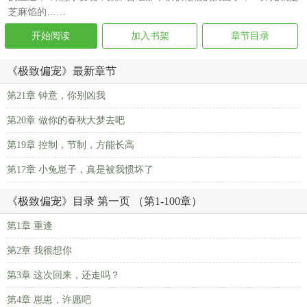
芝麻馅的……
开始阅读
加入书架
章节目录
《极致偏宠》最新章节
第21章 钟意，你别凶我
第20章 做你的春秋大梦去吧
第19章 控制，节制，方能长高
第17章 小兔崽子，真是被我惯坏了
《极致偏宠》目录 第一页 （第1-100章）
第1章 重逢
第2章 我很想你
第3章 这次回来，还走吗？
第4章 崽崽，许愿吧