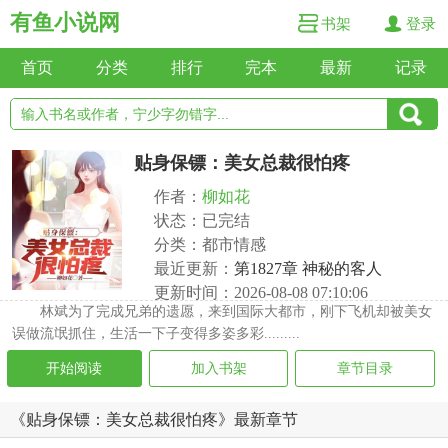
有鱼小说网
书架
登录
首页
分类
排行
完本
最新
记录
贴身保镖：美女总裁很怕疼
作者：
柳如花
状态：已完结
分类：都市情感
最近更新：
第1827章 神秘的客人
更新时间：2026-08-08 07:10:06
林斌为了完成兄弟的遗愿，来到国际大都市，刚下飞机却被美女
误做流氓抓住，生活一下子变得多姿多彩.........
开始阅读
加入书架
章节目录
《贴身保镖：美女总裁很怕疼》最新章节