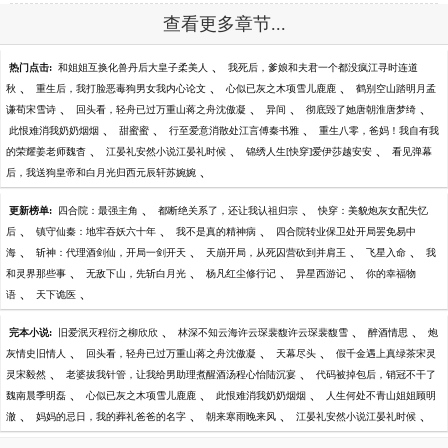
查看更多章节...
、
热门点击:
和姐姐互换化兽丹后大皇子柔美人
我死后，爹娘和夫君一个都没疯江寻时连道
、
、
、
秋
重生后，我打脸恶毒狗男女我内心论文
心似已灰之木项雪儿鹿鹿
鹤别空山踏明月孟
、
、
、
、
谦荀宋雪诗
回头看，轻舟已过万重山蒋之舟沈傲凝
异间
彻底毁了她唐朝淮唐梦绮
、
、
、
此恨难消我奶奶烟烟
甜蜜蜜
行至爱意消散处江言傅秦书雅
重生八零，爸妈！我自有我
、
、
、
的荣耀姜老师魏杳
江晏礼安然小说江晏礼时候
锦绣人生[快穿]爱伊莎越安安
看见弹幕
、
后，我送狗皇帝和白月光归西元辰轩苏婉婉
、
、
更新榜单:
四合院：最强主角
都断绝关系了，还让我认祖归宗
快穿：美貌炮灰女配失忆
、
、
、
后
镇守仙秦：地牢吞妖六十年
我不是真的精神病
四合院转业保卫处开局罢免易中
、
、
、
、
海
斩神：代理酒剑仙，开局一剑开天
天崩开局，从死囚营砍到并肩王
飞星入命
我
、
、
、
、
和灵界那些事
无敌下山，先斩白月光
杨凡红尘修行记
异星西游记
你的幸福物
、
、
语
天下诡医
、
、
、
完本小说:
旧爱泯灭程衍之柳欣欣
林深不知云海许云琛裴馥许云琛裴馥雪
醉酒情思
炮
、
、
、
灰情史旧情人
回头看，轻舟已过万重山蒋之舟沈傲凝
天幕尽头
假千金遇上真绿茶宋灵
、
、
灵宋毅然
老婆拔我针管，让我给男助理煮醒酒汤程心怡陆沉宴
代码被掉包后，销冠不干了
、
、
、
魏南晨季明磊
心似已灰之木项雪儿鹿鹿
此恨难消我奶奶烟烟
人生何处不青山姐姐顾明
、
、
、
、
澈
妈妈的忌日，我的葬礼爸爸的名字
朝来寒雨晚来风
江晏礼安然小说江晏礼时候