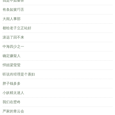
我是不如秦兽
有条如簧巧舌
大闹人事部
都给老子立正站好
滚远了回不来
中海四少之一
确定嫌疑人
悍妞梁莹莹
听说肖经理是个寡妇
胖子钱多多
小妖精太迷人
我们在壁咚
严家的青云会