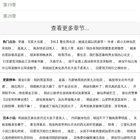
第19章
第20章
查看更多章节...
、
热门点击:
穿越：无双大当家
【HL】重生黑化后，她逼总裁以死谢罪！ 作者：易小文林知意
、
、
、
、
宋宛秋
蛊真人
炮灰情史旧情人
重生八零，爸妈！我自有我的荣耀姜老师魏杳
她来
、
、
、
、
自星际最高监狱
朝来寒雨晚来风
暗香浮动
重生后，我打脸恶毒狗男女我内心论文
、
、
、
行至爱意消散处江言傅秦书雅
天幕尽头
假千金遇上真绿茶宋灵灵宋毅然
林深不知云海
、
、
、
许云琛裴馥许云琛裴馥雪
和姐姐互换化兽丹后大皇子柔美人
旧爱泯灭程衍之柳欣欣
、
、
更新榜单:
紫金幻影：我的黑篮系统
盗墓：与废物系统的第九次轮回
疯批母女在年代逆
、
、
、
、
袭
顾忘西川
我都抱天道大腿了，假千金还在演
师妹别脑补了，师兄真的是凡人
开
、
、
、
局联手OK，缔造紫金王朝
我在公路求生游戏靠考试发家致富
修仙界破烂王
派出所警事
、
、
、
【治安和刑事侦查】
娇知青靠颠勺，反向养落魄大佬
萌娃进村，山里野兽瑟瑟发抖
你
、
、
、
们刷怪啊，刷我干嘛！
穿越成了福岛正则庶出子
高考前换亲被继兄团宠，亲哥悔疯
、
、
完本小说:
和姐姐互换化兽丹后大皇子柔美人
代码被掉包后，销冠不干了魏南晨季明磊
失
、
、
、
效攻略裴安桑宁
看见弹幕后，我送狗皇帝和白月光归西元辰轩苏婉婉
暗香
江晏礼安然
、
、
、
、
小说江晏礼时候
旧爱泯灭程衍之柳欣欣
迷恋
从前不待春风慢祝如星许云毅
错将真
、
、
、
心落梧桐宋时礼苏韵怡
此恨难消我奶奶烟烟
后悔爱你穆斯澜沈清欢
鹤别空山踏明月孟