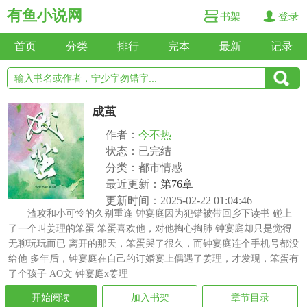
有鱼小说网
书架
登录
首页
分类
排行
完本
最新
记录
成茧
作者：
今不热
状态：已完结
分类：都市情感
最近更新：
第76章
更新时间：2025-02-22 01:04:46
渣攻和小可怜的久别重逢 钟宴庭因为犯错被带回乡下读书 碰上
了一个叫姜理的笨蛋 笨蛋喜欢他，对他掏心掏肺 钟宴庭却只是觉得
无聊玩玩而已 离开的那天，笨蛋哭了很久，而钟宴庭连个手机号都没
给他 多年后，钟宴庭在自己的订婚宴上偶遇了姜理，才发现，笨蛋有
了个孩子 AO文 钟宴庭x姜理
开始阅读
加入书架
章节目录