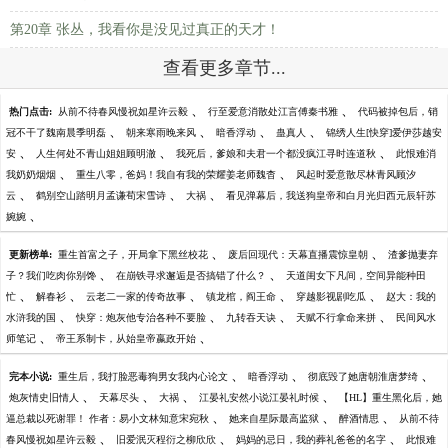
第20章 张丛，我看你是没见过真正的天才！
查看更多章节...
、
、
热门点击:
从前不待春风慢祝如星许云毅
行至爱意消散处江言傅秦书雅
代码被掉包后，销
、
、
、
、
冠不干了魏南晨季明磊
朝来寒雨晚来风
暗香浮动
蛊真人
锦绣人生[快穿]爱伊莎越安
、
、
、
安
人生何处不青山姐姐顾明澈
我死后，爹娘和夫君一个都没疯江寻时连道秋
此恨难消
、
、
我奶奶烟烟
重生八零，爸妈！我自有我的荣耀姜老师魏杳
风起时爱意散尽林青风顾汐
、
、
、
云
鹤别空山踏明月孟谦荀宋雪诗
大祸
看见弹幕后，我送狗皇帝和白月光归西元辰轩苏
、
婉婉
、
、
更新榜单:
重生首富之子，开局拿下黑丝校花
废后回现代：天幕直播震惊皇朝
渣爹抛妻弃
、
、
子？我们吃肉你别馋
在崩铁寻求邂逅是否搞错了什么？
天道闺女下凡间，空间异能种田
、
、
、
、
、
忙
解春衫
云老二一家的传奇故事
镇龙棺，阎王命
穿越影视剧吃瓜
赵大：我的
、
、
、
、
水浒我的国
快穿：炮灰他专治各种不要脸
九转吞天诀
天赋不行拿命来拼
民间风水
、
、
师笔记
帝王系制卡，从始皇帝嬴政开始
、
、
、
完本小说:
重生后，我打脸恶毒狗男女我内心论文
暗香浮动
彻底毁了她唐朝淮唐梦绮
、
、
、
、
炮灰情史旧情人
天幕尽头
大祸
江晏礼安然小说江晏礼时候
【HL】重生黑化后，她
、
、
、
逼总裁以死谢罪！ 作者：易小文林知意宋宛秋
她来自星际最高监狱
醉酒情思
从前不待
、
、
、
春风慢祝如星许云毅
旧爱泯灭程衍之柳欣欣
妈妈的忌日，我的葬礼爸爸的名字
此恨难