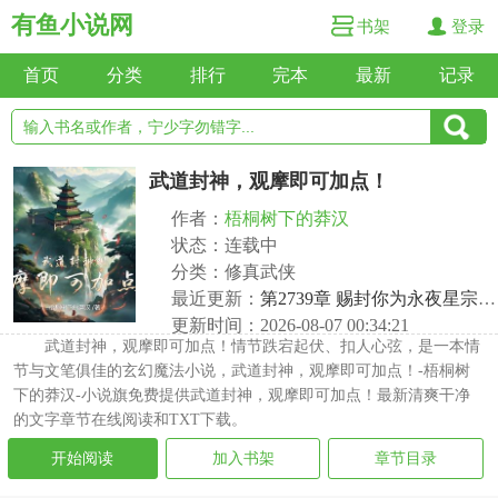
有鱼小说网
书架
登录
首页
分类
排行
完本
最新
记录
武道封神，观摩即可加点！
作者：
梧桐树下的莽汉
状态：连载中
分类：修真武侠
最近更新：
第2739章 赐封你为永夜星宗圣子？
更新时间：2026-08-07 00:34:21
武道封神，观摩即可加点！情节跌宕起伏、扣人心弦，是一本情
节与文笔俱佳的玄幻魔法小说，武道封神，观摩即可加点！-梧桐树
下的莽汉-小说旗免费提供武道封神，观摩即可加点！最新清爽干净
的文字章节在线阅读和TXT下载。
开始阅读
加入书架
章节目录