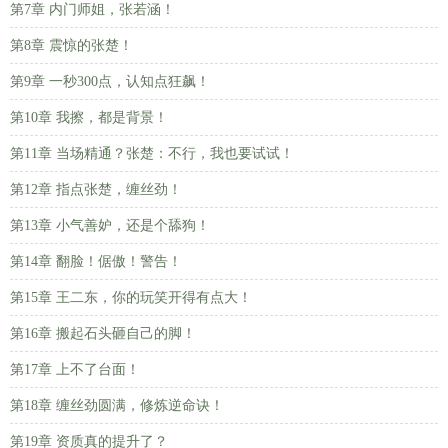
第7章 内门师姐，张若涵！
第8章 震惊的张楚！
第9章 一秒300点，认知点狂飙！
第10章 我擦，都是背景！
第11章 当场精通？张楚：不行，我也要试试！
第12章 指点张楚，缠丝劲！
第13章 小气善妒，还是个舔狗！
第14章 翻脸！倨傲！警告！
第15章 王二东，你的玩笑开得有点大！
第16章 搬起石头砸自己的脚！
第17章 上不了台面！
第18章 缠丝劲圆满，修炼逆命诀！
第19章 资质真的提升了？