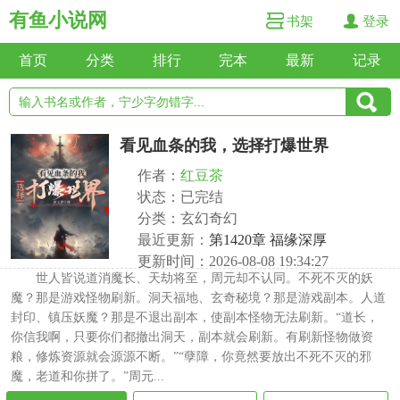
有鱼小说网
书架
登录
首页
分类
排行
完本
最新
记录
看见血条的我，选择打爆世界
作者：
红豆茶
状态：已完结
分类：玄幻奇幻
最近更新：
第1420章 福缘深厚
更新时间：2026-08-08 19:34:27
世人皆说道消魔长、天劫将至，周元却不认同。不死不灭的妖
魔？那是游戏怪物刷新。洞天福地、玄奇秘境？那是游戏副本。人道
封印、镇压妖魔？那是不退出副本，使副本怪物无法刷新。“道长，
你信我啊，只要你们都撤出洞天，副本就会刷新。有刷新怪物做资
粮，修炼资源就会源源不断。”“孽障，你竟然要放出不死不灭的邪
魔，老道和你拼了。”周元...