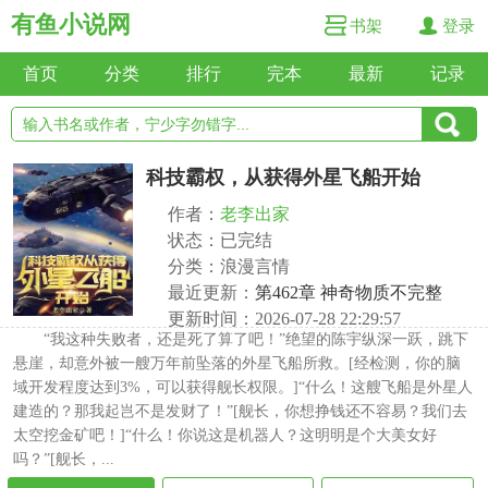
有鱼小说网
书架
登录
首页
分类
排行
完本
最新
记录
科技霸权，从获得外星飞船开始
作者：
老李出家
状态：已完结
分类：浪漫言情
最近更新：
第462章 神奇物质不完整
更新时间：2026-07-28 22:29:57
“我这种失败者，还是死了算了吧！”绝望的陈宇纵深一跃，跳下
悬崖，却意外被一艘万年前坠落的外星飞船所救。[经检测，你的脑
域开发程度达到3%，可以获得舰长权限。]“什么！这艘飞船是外星人
建造的？那我起岂不是发财了！”[舰长，你想挣钱还不容易？我们去
太空挖金矿吧！]“什么！你说这是机器人？这明明是个大美女好
吗？”[舰长，...