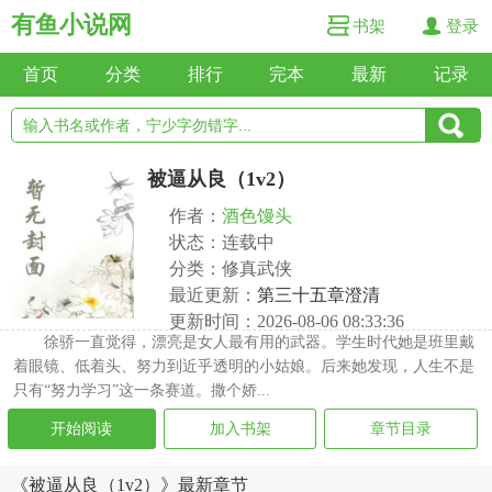
有鱼小说网
书架
登录
首页
分类
排行
完本
最新
记录
被逼从良（1v2）
作者：
酒色馒头
状态：连载中
分类：修真武侠
最近更新：
第三十五章澄清
更新时间：2026-08-06 08:33:36
徐骄一直觉得，漂亮是女人最有用的武器。学生时代她是班里戴
着眼镜、低着头、努力到近乎透明的小姑娘。后来她发现，人生不是
只有“努力学习”这一条赛道。撒个娇...
开始阅读
加入书架
章节目录
《被逼从良（1v2）》最新章节