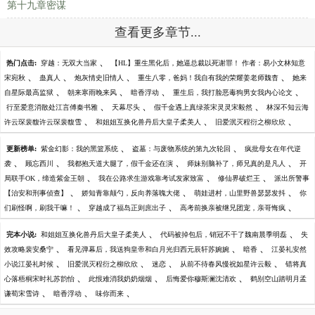
第十九章密谋
查看更多章节...
、
热门点击:
穿越：无双大当家
【HL】重生黑化后，她逼总裁以死谢罪！ 作者：易小文林知意
、
、
、
、
宋宛秋
蛊真人
炮灰情史旧情人
重生八零，爸妈！我自有我的荣耀姜老师魏杳
她来
、
、
、
、
自星际最高监狱
朝来寒雨晚来风
暗香浮动
重生后，我打脸恶毒狗男女我内心论文
、
、
、
行至爱意消散处江言傅秦书雅
天幕尽头
假千金遇上真绿茶宋灵灵宋毅然
林深不知云海
、
、
、
许云琛裴馥许云琛裴馥雪
和姐姐互换化兽丹后大皇子柔美人
旧爱泯灭程衍之柳欣欣
、
、
更新榜单:
紫金幻影：我的黑篮系统
盗墓：与废物系统的第九次轮回
疯批母女在年代逆
、
、
、
、
袭
顾忘西川
我都抱天道大腿了，假千金还在演
师妹别脑补了，师兄真的是凡人
开
、
、
、
局联手OK，缔造紫金王朝
我在公路求生游戏靠考试发家致富
修仙界破烂王
派出所警事
、
、
、
【治安和刑事侦查】
娇知青靠颠勺，反向养落魄大佬
萌娃进村，山里野兽瑟瑟发抖
你
、
、
、
们刷怪啊，刷我干嘛！
穿越成了福岛正则庶出子
高考前换亲被继兄团宠，亲哥悔疯
、
、
完本小说:
和姐姐互换化兽丹后大皇子柔美人
代码被掉包后，销冠不干了魏南晨季明磊
失
、
、
、
效攻略裴安桑宁
看见弹幕后，我送狗皇帝和白月光归西元辰轩苏婉婉
暗香
江晏礼安然
、
、
、
、
小说江晏礼时候
旧爱泯灭程衍之柳欣欣
迷恋
从前不待春风慢祝如星许云毅
错将真
、
、
、
心落梧桐宋时礼苏韵怡
此恨难消我奶奶烟烟
后悔爱你穆斯澜沈清欢
鹤别空山踏明月孟
、
、
、
谦荀宋雪诗
暗香浮动
味你而来